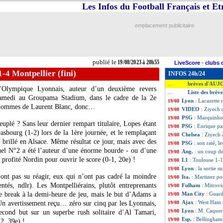
Les Infos du Football Français et E
emplacement publicitaire
publié le
19/08/2023 à 20h55
LiveScore
-
clubs 
1-4 Montpellier (fini)
INFOS 24h/24
brèves d'AUJ
...
 l’Olympique Lyonnais, auteur d’un deuxième revers
Liste des brèv
...
 samedi au Groupama Stadium, dans le cadre de la 2e
Lyon
: Lacazette 
19/08
s hommes de Laurent Blanc, donc…
VIDEO
: Ziyech 
19/08
PSG
: Marquinhos
19/08
uplé ? Sans leur dernier rempart titulaire, Lopes étant
PSG
: Enrique pa
19/08
asbourg (1-2) lors de la 1ère journée, et le remplaçant
Chelsea
: Ziyech 
19/08
s brillé en Alsace. Même résultat ce jour, mais avec des
PSG
: son raté, 
19/08
tuel N°2 a été l’auteur d’une énorme bourde - ou d’une
Ang.
: un coup de
19/08
a profité Nordin pour ouvrir le score (0-1, 20e) !
L1
: Toulouse 1-1
19/08
Lyon
: la sortie s
19/08
nt pas su réagir, eux qui n’ont pas cadré la moindre
Ita.
: Martinez por
19/08
ntés, ndlr). Les Montpelliérains, plutôt entreprenants
Fulham
: Mitrovic
19/08
le break à la demi-heure de jeu, mais le but d’Adams a
Man City
: Guard
19/08
Ajax
: West Ham 
 Un avertissement reçu… zéro sur cinq par les Lyonnais,
19/08
Lyon
: M. Caquere
19/08
second but sur un superbe rush solitaire d’Al Tamari,
Esp.
: Bellingham 
19/08
2, 39e) !