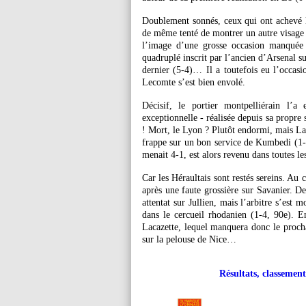
Doublement sonnés, ceux qui ont achevé le
de même tenté de montrer un autre visage 
l’image d’une grosse occasion manquée 
quadruplé inscrit par l’ancien d’Arsenal 
dernier (5-4)… Il a toutefois eu l’occasi
Lecomte s’est bien envolé.
Décisif, le portier montpelliérain l’a
exceptionnelle - réalisée depuis sa propre
! Mort, le Lyon ? Plutôt endormi, mais Laca
frappe sur un bon service de Kumbedi (1-
menait 4-1, est alors revenu dans toutes l
Car les Héraultais sont restés sereins. Au
après une faute grossière sur Savanier. De
attentat sur Jullien, mais l’arbitre s’est
dans le cercueil rhodanien (1-4, 90e). E
Lacazette, lequel manquera donc le procha
sur la pelouse de Nice…
Résultats, classement