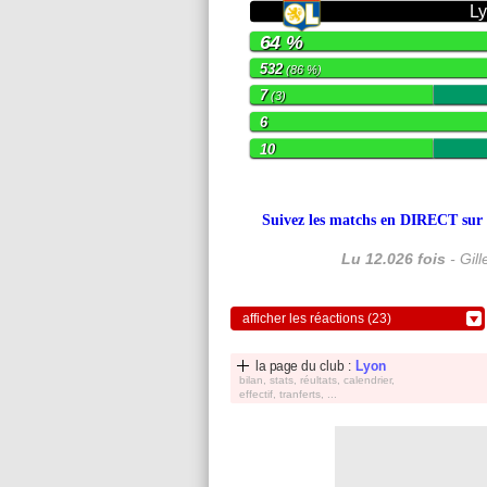
L
64 %
532
(86 %)
7
(3)
6
10
Suivez les matchs en DIRECT sur le
Lu 12.026 fois
- Gil
afficher les réactions (23)
la page du club :
Lyon
bilan, stats, réultats, calendrier,
effectif, tranferts, ...