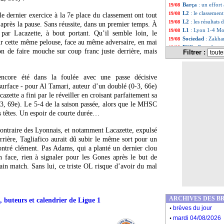
Barça
: un effor
19/08
L2
: le classement
19/08
 dernier exercice à la 7e place du classement ont tout
L2
: les résultats 
19/08
après la pause. Sans réussite, dans un premier temps. À
L1
: Lyon 1-4 Mon
19/08
par Lacazette, à bout portant. Qu’il semble loin, le
Sociedad
: Zakhar
19/08
sur cette même pelouse, face au même adversaire, en mai
PSG
: Francfort t
19/08
on de faire mouche sur coup franc juste derrière, mais
Filtrer :
Ang.
: Mancheste
19/08
Ita.
: Osimhen fai
19/08
All.
: Malen libèr
19/08
 encore été dans la foulée avec une passe décisive
L1
: Toulouse-Par
19/08
 surface - pour Al Tamari, auteur d’un doublé (0-3, 66e)
VIDEO
: l'énorm
19/08
zette a fini par le réveiller en croisant parfaitement sa
VIDEOS
: le sho
19/08
3, 69e). Le 5-4 de la saison passée, alors que le MHSC
Roma
: Matic à 
19/08
es têtes. Un espoir de courte durée…
Man City
: Cance
19/08
PSG
: Verratti, Al
19/08
 contraire des Lyonnais, et notamment Lacazette, expulsé
L1
: Lyon-Montpe
19/08
rrière, Tagliafico aurait dû subir le même sort pour un
Ang.
: Liverpool
19/08
 montré clément. Pas Adams, qui a planté un dernier clou
Porto
: Otavio v
19/08
n face, rien à signaler pour les Gones après le but de
Francfort
: Kolo
19/08
in match. Sans lui, ce triste OL risque d’avoir du mal
All.
: le Bayer do
19/08
VIDEO
: le supe
19/08
L2
: Auxerre acc
19/08
Stuttgart
: Mavr
19/08
ARCHIVES DES B
, buteurs et calendrier de Ligue 1
Atalanta
: Demira
19/08
.
brèves du jour
Leipzig
: Lyon a 
19/08
.
Fulham
: Mitrovi
19/08
mardi 04/08/2026