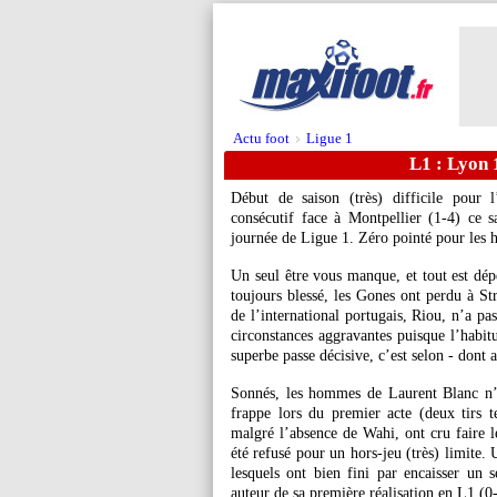
Actu foot
Ligue 1
>
L1 : Lyon 
Début de saison (très) difficile pour
consécutif face à Montpellier (1-4) ce
journée de Ligue 1. Zéro pointé pour le
Un seul être vous manque, et tout est dépe
toujours blessé, les Gones ont perdu à Str
de l’international portugais, Riou, n’a pa
circonstances aggravantes puisque l’habi
superbe passe décisive, c’est selon - dont 
Sonnés, les hommes de Laurent Blanc n’o
frappe lors du premier acte (deux tirs te
malgré l’absence de Wahi, ont cru faire 
été refusé pour un hors-jeu (très) limite.
lesquels ont bien fini par encaisser un 
auteur de sa première réalisation en L1 (0-