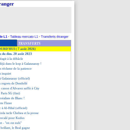
tranger
de L1
-
Tableau mercato L1
-
Transferts étranger
TRANSFERTS
OURD'HUI ( 7 août 2026)
es du dim. 20 août 2023
réagit à la débâcle
déjà dans le kop à Galatasaray !
 réclame de la patience
s inquiet
à Galatasaray (officiel)
les regrets de Dembélé
 canon d'Alvarez suffit à City
 Paris SG (fini)
urréaliste de Blanc !
te l'Inter
 à Al-Hilal (officiel)
iola tacle Chelsea et la presse
recalé pour Kudus
t - "on est nuls"
brillant, le Real gagne