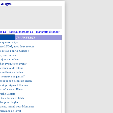
tranger
née à suivre EN DIRECT !
 quelques regrets
Reims (fini)
s'inspire de Neymar et Mbappé
 Giroud - "Benzema le mérite"
en de Xabi Alonso humilié
l cible De Jong
de L1
-
Tableau mercato L1
-
Transferts étranger
choqué par le départ de Garcia
TRANSFERTS
 encore...
plique son départ
face à l'OM, avec deux retours
e retour pour le Clasico !
s, les compos
oujours au ralenti
phan évoque son avenir
ez bientôt de retour
ense fierté de Foden
s heureux que jamais"
 évoque son début de saison
urait pu signer à Chelsea
 confiance en Blanc
veille Lautaro
 tacle les clubs-Etats
bien pour Pogba
nzema, mérité pour Montanier
 mentalité de Payet