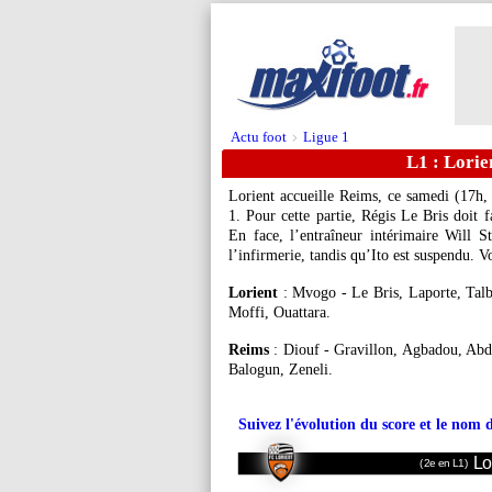
Actu foot
Ligue 1
>
L1 : Lorie
Lorient accueille Reims, ce samedi (17h,
1. Pour cette partie, Régis Le Bris doit f
En face, l’entraîneur intérimaire Will S
l’infirmerie, tandis qu’Ito est suspendu. 
Lorient
: Mvogo - Le Bris, Laporte, Talb
Moffi, Ouattara.
Reims
: Diouf - Gravillon, Agbadou, Abd
Balogun, Zeneli.
Suivez l'évolution du score et le nom 
Lo
(2e en L1)