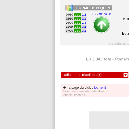
FORME
DE l'EQUIPE
09/10
Vict.
1-2
Indice MF: 98/100
bu
02/10
Vict.
2-1
16/09
Vict.
1-3
11/09
Vict.
3-2
07/09
Vict.
3-1
but
statistiques 
Lu 3.343 fois
- Romain
afficher les réactions (+)
la page du club :
Lorient
bilan, stats, réultats, calendrier,
effectif, tranferts, ...