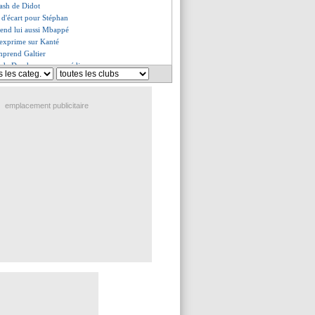
cash de Didot
p d'écart pour Stéphan
fend lui aussi Mbappé
s'exprime sur Kanté
mprend Galtier
e de Deschamps aux médias
 a peur de se blesser
ré en danger !
es du ven. 14 octobre 2022
emplacement publicitaire
es du jeu. 13 octobre 2022