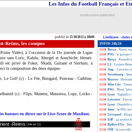
Les Infos du Football Français et E
L2
: la 12e jour
15/10
Lorient
: Talbi a
15/10
L1
: Lorient 0-0 
15/10
emplacement publicitaire
Reims
: Balogun 
15/10
Ballon d'Or
: O.
15/10
All.
: le Leverkus
15/10
Barça
: Liverpoo
15/10
publié le
15/10/2022 à 16h04
LiveScore
-
clubs 
Reims
: Balogun 
15/10
nt-Reims, les compos
INFOS 24h/24
L2
: l'ASSE chute
15/10
Barça
: Pjanic ex
15/10
 Prime Vidéo), à l’occasion de la 11e journée de Ligue
PSG
: le groupe 
15/10
aire sans Loric, Kalulu, Abergel et Aouchiche, blessés.
Barça
: Koundé d
15/10
till est privé de Foket, Nkada, Guitane et Sierhuis, à
L1
: Lorient-Reim
15/10
Voici la composition des deux équipes.
Ang.
: Leicester t
15/10
Strasbourg
: Sté
15/10
i, Le Goff (c) - Le Fée, Boisgard, Ponceau - Cathline,
Bayern
: Hernand
15/10
Man City
: l'imm
15/10
PSG
: Messi "plu
15/10
elhamid (c) - Flips, Munetsi, Matusiwa, Lopy, Locko -
Lyon
: Tagliafico
15/10
Leicester
: Faes a
15/10
Lyon
: Dembélé a
15/10
Inter
: le PSG sur
15/10
des buteurs en direct sur le Live-Score de Maxifoot.
Liverpool
: Klopp
15/10
EdF
: ça avance 
15/10
rient -
Reims
Ballon d'Or
: Be
(14e en L1)
15/10
OM
: la nouvelle
15/10