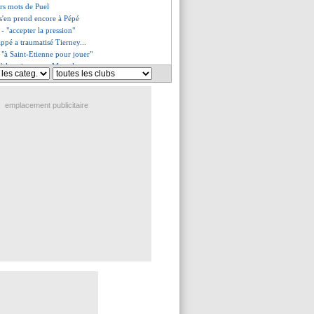
ers mots de Puel
s'en prend encore à Pépé
 - "accepter la pression"
pé a traumatisé Tierney...
 "à Saint-Etienne pour jouer"
 à la cuisse pour Marcelo
e jusqu'en 2022 (officiel)
ko veut retrouver les Bleus
'est plus l'entraîneur (off.)
emplacement publicitaire
n - "si le PSG veut se fâcher"
onaco va lutter pour le podium !
 France perd du terrain
fait pour Angers !
encore soutenu en interne
avogui remercie le Chaudron
e regarde pas les matchs
 point du club pour Courtois !
veut (vraiment) plus d'Icardi
rend sa retraite... en Bleu
mi prévient le Real
st très pessimiste
 sondé pour l'après-Valverde
irige la séance !
le Domenech
ntient le suspense
ur un nuage