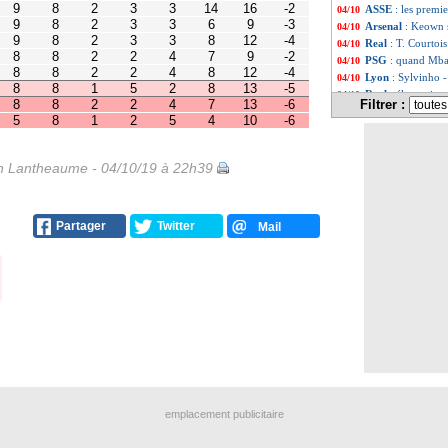
ASSE
: les premi
04/10
2
2
4
7
13
-6
1
2
5
4
10
-6
Arsenal
: Keown 
04/10
Real
: T. Courtois
04/10
PSG
: quand Mbap
04/10
Lyon
: Sylvinho -
04/10
Real
: élongation
04/10
Filtrer :
ASSE
: Puel sign
04/10
Monaco
: Bakayo
04/10
ASSE
: Printant n
04/10
Angers
: S. Mouli
04/10
 Lantheaume - 04/10/19 à 22h39
Sondage MF
: M
04/10
Coeff. UEFA
: la
04/10
PSG
: Mbappé for
04/10
Partager
Twitter
Mail
Barça
: Dembélé 
04/10
Wolfsburg
: Guil
04/10
OM
: Benedetto n
04/10
Real
: la mise au
04/10
PSG
: l'Inter ne 
04/10
Nantes
: Pallois p
04/10
Dortmund
: Haki
04/10
Man Utd
: Owen e
04/10
Barça
: Gallardo
04/10
ASSE
: Printant d
04/10
Lyon
: Aulas tac
04/10
emplacement publicitaire
FFF
: Platini mai
04/10
PSG
: Di Maria s
04/10