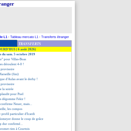
tranger
de L1
-
Tableau mercato L1
-
Transferts étranger
TRANSFERTS
OURD'HUI ( 6 août 2026)
es du sam. 5 octobre 2019
r" pour Villas-Boas
ues déroulent 4-0 !
 provisoire
arseille (fini)
pique d'Aulas avant le derby !
 provisoire
de la soirée
plaudit pour Puel
ès dégomme Fekir !
confirme Neuer, mais...
ille, les compos
e profil particulier d'Icardi
 Romeyer donne le coup de grâce
p dur confirmé...
promet rien à Courtois