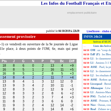
Les Infos du Football Français et E
emplacement publicitaire
publié le
04/10/2019 à 22h39
LiveScore
-
clubs 
lassement provisoire
INFOS 24h/24
brèves d'AUJ
...
-1) ce vendredi en ouverture de la 9e journée de Ligue
Liste des brèv
...
11e place, à deux points de l'OM, 6e, mais qui peut
OM
: un "coup du
04/10
G
N
P
Bp
Bc
Diff
…
EdF (F)
: les Ble
04/10
6
0
2
13
4
+9
5
1
2
16
11
+5
L1
: le classement
04/10
5
1
2
8
5
+3
L1
: Amiens 3-1 M
04/10
4
2
2
11
7
+4
ASSE
: Puel, la 
04/10
4
1
3
12
12
0
3
4
2
10
11
-1
L2
: le classement
04/10
3
3
2
12
9
+3
L2
: les résultats 
04/10
3
3
2
8
6
+2
ASSE
: Rothen ap
04/10
3
2
3
7
4
+3
Liverpool
: Bern
04/10
3
2
3
6
6
0
3
2
4
12
14
-2
Allemagne
: Löw 
04/10
2
3
3
14
8
+6
L1
: Amiens-Marse
04/10
2
3
3
14
16
-2
PSG
: Tuchel et l
04/10
2
3
3
6
9
-3
ASSE
: Printant,
2
3
3
8
12
-4
04/10
2
2
4
7
9
-2
Nice
: Ounas, cou
04/10
2
2
4
8
12
-4
Real
: Zidane ne 
04/10
1
5
2
8
13
-5