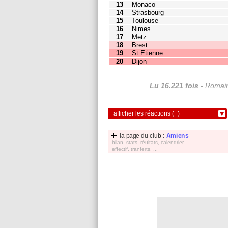
19
St Etienne
8
8
20
Dijon
5
8
Lu 16.221 fois
- Romain
afficher les réactions (+)
la page du club :
Amiens
bilan, stats, réultats, calendrier,
effectif, tranferts, ...