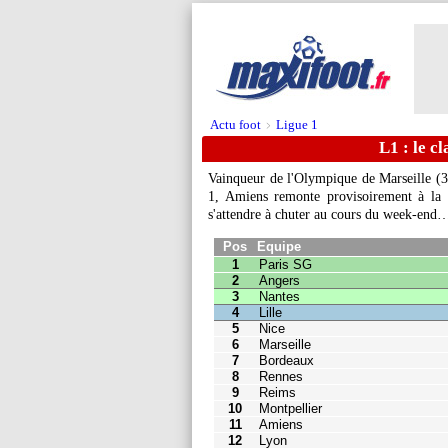
Actu foot
Ligue 1
>
L1 : le c
Vainqueur de l'Olympique de Marseille (3
1, Amiens remonte provisoirement à la 
Pos
Equipe
Pts
J
s'attendre à chuter au cours du week-end
1
Paris SG
18
8
2
Angers
16
8
3
Nantes
16
8
4
Lille
14
8
5
Nice
13
8
6
Marseille
13
9
7
Bordeaux
12
8
8
Rennes
12
8
9
Reims
11
8
10
Montpellier
11
8
11
Amiens
11
9
12
Lyon
9
8
13
Monaco
9
8
14
Strasbourg
9
8
15
Toulouse
9
8
16
Nimes
8
8
17
Metz
8
8
18
Brest
8
8