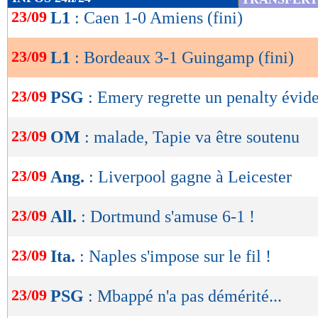
dans le temps additionnel avec un dernier but
de
23/09
L1
: Caen 1-0 Amiens (fini)
lecture
classement, Bordeaux grimpait provisoirement 
succès.
23/09
L1
: Bordeaux 3-1 Guingamp (fini)
OK
23/09
PSG
: Emery regrette un penalty évide
Résultats, classement, buteurs et ca
23/09
OM
: malade, Tapie va être soutenu
Bordeaux
Guinga
-
23/09
Ang.
: Liverpool gagne à Leicester
56 %
POSSESSION
(%)
484
PASSES
(réussies %)
(83 %)
23/09
All.
: Dortmund s'amuse 6-1 !
21
TIRS
(cadrés)
(8)
14
FAUTES SUBIES
23/09
Ita.
: Naples s'impose sur le fil !
23/09
PSG
: Mbappé n'a pas démérité...
Suivez les matchs en DIRECT sur le Live-Sc