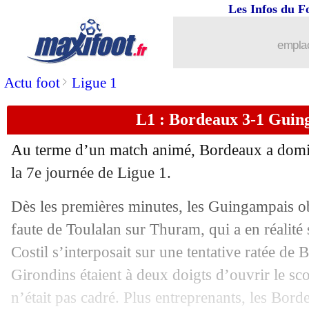
Les Infos du F
emplac
...
brèves d'AUJOURD'HUI ( 9 août 202
>
Actu foot
Ligue 1
...
Liste des brèves du dim. 24 septembre
L1 : Bordeaux 3-1 Guing
23/09
Tottenham
: Aurier échappe au savon.
Au terme d’un match animé, Bordeaux a domi
23/09
OM
: toujours sans Mitroglou, Evra éc
la 7e journée de Ligue 1.
Dès les premières minutes, les Guingampais ob
23/09
Caen
: la satisfaction de Garande
faute de Toulalan sur Thuram, qui a en réalité 
23/09
Metz
: les gros regrets d'Hinschberger
Costil s’interposait sur une tentative ratée de B
Girondins étaient à deux doigts d’ouvrir le sco
23/09
Dijon
: 1 point qui en vaut 3 pour Ama
n’était pas cadré. Plus entreprenants, les Bord