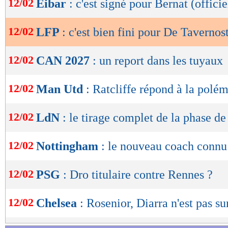
12/02
Eibar
: c'est signé pour Bernat (officie
de
lecture
12/02
LFP
: c'est bien fini pour De Tavernos
OK
12/02
CAN 2027
: un report dans les tuyaux
12/02
Man Utd
: Ratcliffe répond à la polé
12/02
LdN
: le tirage complet de la phase de
12/02
Nottingham
: le nouveau coach connu
12/02
PSG
: Dro titulaire contre Rennes ?
12/02
Chelsea
: Rosenior, Diarra n'est pas su