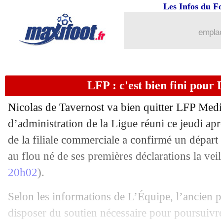
Les Infos du F
emplac
LFP : c'est bien fini pour
Nicolas de Tavernost va bien quitter LFP Medi
...
brèves d'AUJOURD'HUI ( 7 août 202
d’administration de la Ligue réuni ce jeudi apr
de la filiale commerciale a confirmé un départ 
...
Liste des brèves du ven. 13 février 20
au flou né de ses premières déclarations la veil
12/02
OM
: pourquoi Laporte n'a pas signé
20h02
).
Selon les informations de L’Équipe, l’ancien 
12/02
Esp. (Cpe)
: l'Atletico écrase le Barça 
disposer du soutien nécessaire pour poursuiv