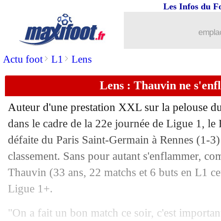
Les Infos du F
emplac
>
>
Actu foot
L1
Lens
Lens : Thauvin ne s'en
Auteur d'une prestation XXL sur la pelouse du
dans le cadre de la 22e journée de Ligue 1, le 
défaite du Paris Saint-Germain à Rennes (1-3) 
classement. Sans pour autant s'enflammer, comm
Thauvin
(33 ans, 22 matchs et 6 buts en L1 ce
Ligue 1+.
"On a fait un bon match ce soir, c'est importan