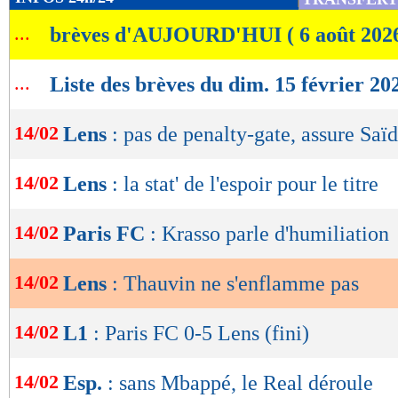
de
...
brèves d'AUJOURD'HUI ( 6 août 202
lecture
OK
...
Liste des brèves du dim. 15 février 20
14/02
Lens
: pas de penalty-gate, assure Saïd
14/02
Lens
: la stat' de l'espoir pour le titre
14/02
Paris FC
: Krasso parle d'humiliation
14/02
Lens
: Thauvin ne s'enflamme pas
14/02
L1
: Paris FC 0-5 Lens (fini)
14/02
Esp.
: sans Mbappé, le Real déroule