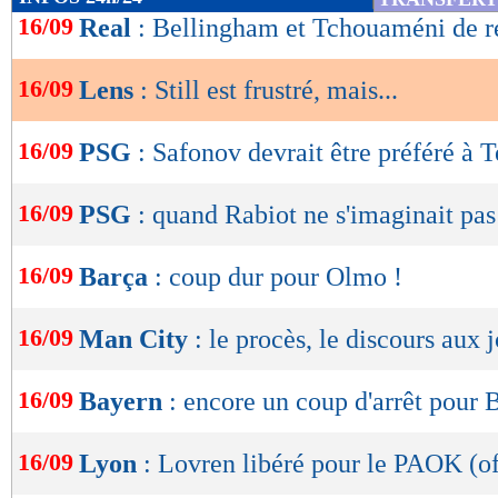
de
16/09
Real
: Bellingham et Tchouaméni de r
lecture
16/09
Lens
: Still est frustré, mais...
OK
16/09
PSG
: Safonov devrait être préféré à 
16/09
PSG
: quand Rabiot ne s'imaginait pa
16/09
Barça
: coup dur pour Olmo !
16/09
Man City
: le procès, le discours aux 
16/09
Bayern
: encore un coup d'arrêt pour B
16/09
Lyon
: Lovren libéré pour le PAOK (of