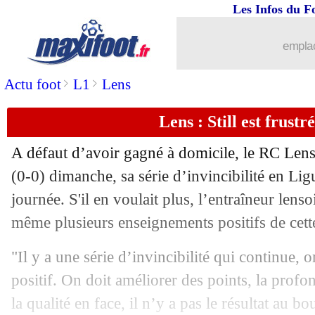
Les Infos du F
16/09
Divers
: salaire H/F, Lehmann crie à l'
emplac
16/09
Inter
: Asllani a prolongé (officiel)
>
>
Actu foot
L1
Lens
16/09
Inter
: la déception d'Inzaghi
Lens : Still est frustré
16/09
PSG
: Rabiot, la prédiction de Ben Ar
A défaut d’avoir gagné à domicile, le RC Lens
16/09
Real
: moins grave que prévu pour Dia
(0-0) dimanche, sa série d’invincibilité en Lig
journée. S'il en voulait plus, l’entraîneur lenso
16/09
Atletico
: Simeone pousse Alvarez
même plusieurs enseignements positifs de cette
16/09
Rennes
: Grønbæk, Sivebæk n'en revie
"Il y a une série d’invincibilité qui continue, o
positif. On doit améliorer des points, la profon
16/09
Barça
: Flick, Pedri et Yamal l'avaien
la qualité en face, il n’y a pas le résultat au b