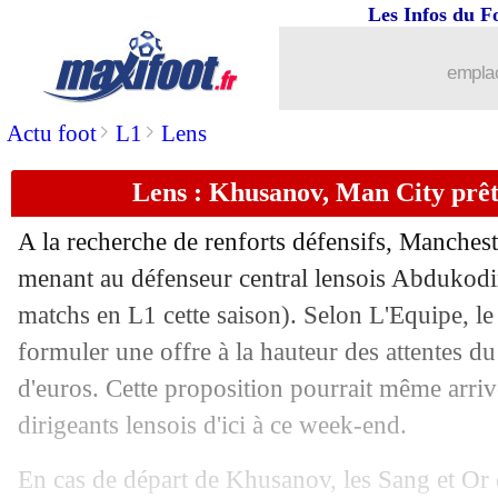
Les Infos du F
10/01
PSG
: la piste Jhon Durán activée !
emplac
10/01
Montpellier
: Ben Yedder, Nicollin ins
>
>
Actu foot
L1
Lens
10/01
OM
: De Zerbi patient avec Luiz Feli
Lens : Khusanov, Man City prêt
10/01
Lyon
: Ipswich débarque pour Matic
A la recherche de renforts défensifs, Manchest
menant au défenseur central lensois Abdukod
10/01
Botafogo
: une grève des joueurs ?
matchs en L1 cette saison). Selon L'Equipe, le
10/01
formuler une offre à la hauteur des attentes du
PSG
: Kolo Muani donne son accord à 
d'euros. Cette proposition pourrait même arriv
10/01
Lyon
: accord avec Côme pour Caquer
dirigeants lensois d'ici à ce week-end.
10/01
Everton
: Fonseca pour remplacer Dy
En cas de départ de Khusanov, les Sang et Or 