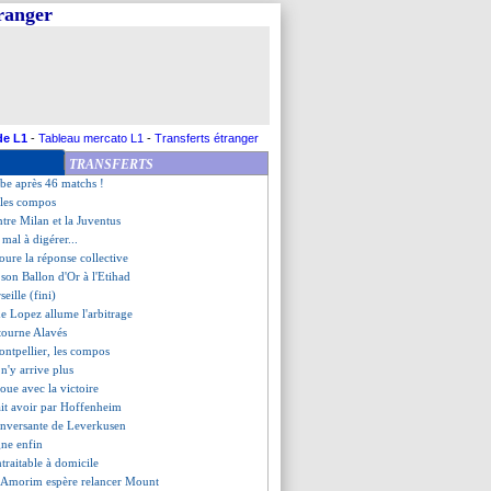
tranger
profite pas
ahurissant de Ziyech
s mots forts de De Zerbi
épond à la rumeur Pogba
0 Montpellier (fini)
s surveillées par l'UEFA !
nham gifle Manchester City !
de L1
-
Tableau mercato L1
-
Transferts étranger
auphin du Bayern
TRANSFERTS
rige l'Espanyol
mbe après 46 matchs !
 les compos
ntre Milan et la Juventus
mal à digérer...
oure la réponse collective
 son Ballon d'Or à l'Etihad
eille (fini)
e Lopez allume l'arbitrage
etourne Alavés
ontpellier, les compos
 n'y arrive plus
noue avec la victoire
fait avoir par Hoffenheim
 renversante de Leverkusen
gne enfin
traitable à domicile
 Amorim espère relancer Mount