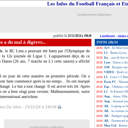
Les Infos du Football Français et E
L2
: Lorient n'en 
23/11
VIDEO
: le raté 
23/11
OM
: Rongier, le
23/11
emplacement publicitaire
OM
: De Zerbi r
23/11
L1
: St Etienne 1-
23/11
Lyon
: les finance
23/11
Ang.
: 0-4, Totte
23/11
publié le
23/11/2024 à 19h36
LiveScore
-
clubs 
All.
: Francfort d
23/11
o a du mal à digérer...
INFOS 24h/24
Esp.
: Gérone cor
23/11
ArS
: Al Hilal to
23/11
e, le RC Lens a pourtant été battu par l'Olympique de
L1
: Reims-Lyon,
23/11
de la 12e journée de Ligue 1. Logiquement déçu de ce
Ita.
: pas de but e
23/11
in
Danso
(26 ans, 7 matchs en L1 cette saison) a affiché
Lens
: Danso a du 
23/11
OM
: Rongier sav
23/11
VIDEO
: Rodri et
23/11
nd on joue de cette manière en première période. On a
L1
: Lens 1-3 Mars
23/11
 ont bien commencé après la mi-temps... Ils ont marqué
Paris FC
: Maxim
23/11
angé. Le but a tout changé. Il est arrivé très tôt. Après
Esp.
: l'Atletico r
23/11
is on a bien réagi pour revenir. Malheureusement, notre
L1
: St Etienne-M
23/11
'international autrichien.
Ang.
: Aston Villa
23/11
Ang.
: Arsenal re
23/11
All.
: Leipzig se 
en Da Silva - 23/11/24 à 19h36
23/11
All.
: la victoire
23/11
All.
: Stuttgart ga
23/11
All.
: Dortmund in
23/11
Man Utd
: Ruben
23/11
emplacement publicitaire