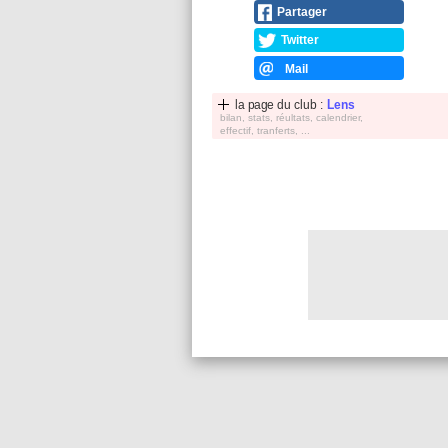
Partager
Twitter
Mail
la page du club :
Lens
bilan, stats, réultats, calendrier,
effectif, tranferts, ...