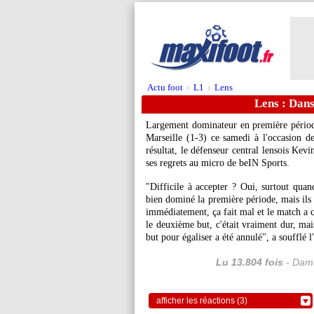
Actu foot
L1
Lens
>
>
Lens : Dans
Largement dominateur en première périod
Marseille (1-3) ce samedi à l'occasion 
résultat, le défenseur central lensois Kev
ses regrets au micro de beIN Sports.
"Difficile à accepter ? Oui, surtout qua
bien dominé la première période, mais ils
immédiatement, ça fait mal et le match a ch
le deuxième but, c'était vraiment dur, ma
but pour égaliser a été annulé", a soufflé l
Lu 13.804 fois
- Dami
afficher les réactions (3)