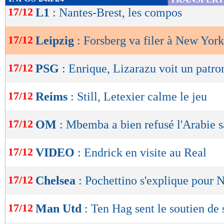
de
17/12
L1
: Nantes-Brest, les compos
lecture
17/12
Leipzig
: Forsberg va filer à New York 
OK
17/12
PSG
: Enrique, Lizarazu voit un patron
17/12
Reims
: Still, Letexier calme le jeu
17/12
OM
: Mbemba a bien refusé l'Arabie 
17/12
VIDEO
: Endrick en visite au Real
17/12
Chelsea
: Pochettino s'explique pour
17/12
Man Utd
: Ten Hag sent le soutien de 