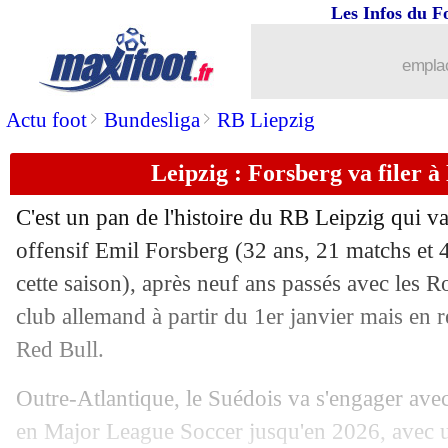
Les Infos du F
17/12
L1
: Marseille-Clermont, les compos
emplac
17/12
Man Utd
: Onana répond encore aux c
>
>
Actu foot
Bundesliga
RB Liepzig
17/12
L1
: M'Vila se propose à l'OM et l'OL
Leipzig : Forsberg va filer à
17/12
Fulham
: Palhinha, City prêt à bondir
C'est un pan de l'histoire du RB Leipzig qui va
17/12
OM
: Alonzo croit en Gattuso
offensif Emil
Forsberg
(32 ans, 21 matchs et 4
cette saison), après neuf ans passés avec les Ro
17/12
L1
: Nantes 0-2 Brest (fini)
club allemand à partir du 1er janvier mais en 
Red Bull.
17/12
Al-Ahli
: Firmino déjà sur le départ ?
Outre-Atlantique, le Suédois va s'engager av
17/12
Ita.
: Milan déroule sans forcer
en Major League Soccer jusqu'en 2026, avec 