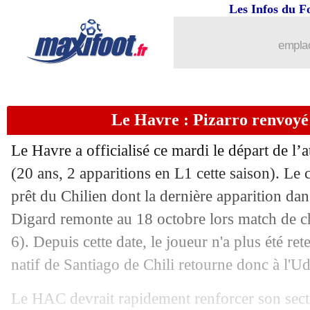
Les Infos du F
13/01
Al-Ittihad
: Fenerbahçe confiant pour
emplac
13/01
Monaco
: Faes débarque en prêt (offic
13/01
Palace
: le Bayern aussi en action pou
Le Havre : Pizarro renvoyé e
13/01
Real
: Arbeloa n'a pas peur des egos
Le Havre a officialisé ce mardi le départ de l
13/01
Rennes
: Gallon a résilié (officiel)
(20 ans, 2 apparitions en L1 cette saison). Le
prêt du Chilien dont la dernière apparition da
13/01
Lyon
: Caçapa optimiste pour Endrick
Digard remonte au 18 octobre lors match de c
6). Depuis cette date, le joueur n'a plus été re
13/01
OM
: une pépite italienne dans le vise
natif de Santiago de Chili retourne donc à l'Udi
13/01
Monaco
: Pocognoli pointe un manque
Le HAC devrait rapidement renforcer son secte