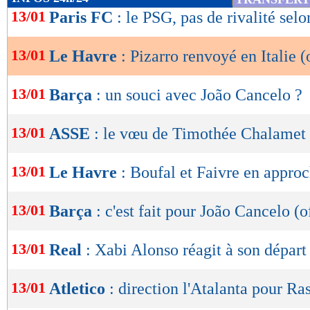
de
13/01
Paris FC
: le PSG, pas de rivalité selo
lecture
13/01
Le Havre
: Pizarro renvoyé en Italie (o
OK
13/01
Barça
: un souci avec João Cancelo ?
13/01
ASSE
: le vœu de Timothée Chalamet
13/01
Le Havre
: Boufal et Faivre en approc
13/01
Barça
: c'est fait pour João Cancelo (o
13/01
Real
: Xabi Alonso réagit à son départ
13/01
Atletico
: direction l'Atalanta pour Ra