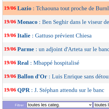
19/06
Lazio
: Tchaouna tout proche de Burn
OK
19/06
Monaco
: Ben Seghir dans le viseur de
19/06
Italie
: Gattuso prévient Chiesa
19/06
Parme
: un adjoint d'Arteta sur le ban
19/06
Real
: Mbappé hospitalisé
19/06
Ballon d'Or
: Luis Enrique sans détou
19/06
QPR
: J. Stéphan attendu sur le banc
19/06
Arsenal
: Partey devrait quitter le club
Filtrer :