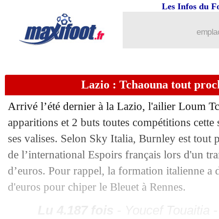
Les Infos du F
19/06
Torino
: Milinkovic-Savic proche de 
emplac
19/06
Barça
: Koundé vers une prolongation
19/06
CdM Clubs
: Palmeiras calme Al Ahl
Lazio : Tchaouna tout proc
19/06
Bayern
: Coman scelle son avenir
Arrivé l’été dernier à la Lazio, l'ailier Loum
T
apparitions et 2 buts toutes compétitions cette 
19/06
ASSE
: Horneland cash pour Stassin
ses valises. Selon Sky Italia, Burnley est tout 
19/06
Liverpool
: Quansah va signer à Leve
de l’international Espoirs français lors d'un tr
d’euros. Pour rappel, la formation italienne a
19/06
Metz
: option d'achat levée pour Mboul
d'euros pour chiper le Bleuet à Rennes.
19/06
OM
: le PSG, Rabiot obtient gain de 
Lu 4.187 fois
- Youcef Touaitia 