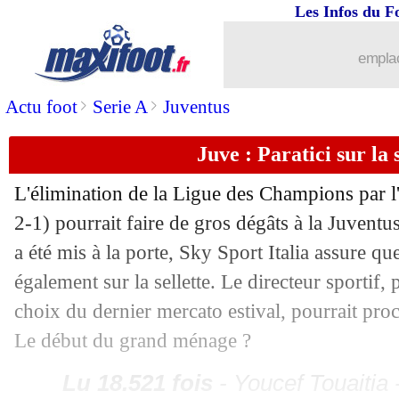
Les Infos du F
08/08
Amical
: Rennes s'impose contre Brest
emplac
08/08
Amical
: Bordeaux cartonne contre R
>
>
Actu foot
Serie A
Juventus
08/08
LdC
: Bayern-Chelsea, les compos
Juve : Paratici sur la s
08/08
LdC
: Barça-Naples, les compos
L'élimination de la Ligue des Champions par 
2-1) pourrait faire de gros dégâts à la Juventu
08/08
Juve
: le message de Ronaldo
a été mis à la porte, Sky Sport Italia assure qu
08/08
LdC
: Barça, Bayern et Chelsea comme
également sur la sellette. Le directeur sportif,
choix du dernier mercato estival, pourrait pr
08/08
Chelsea
: Milan se place pour Bakayo
Le début du grand ménage ?
08/08
Juve
: la sœur de CR7 en remet une c
Lu 18.521 fois
- Youcef Touaitia 