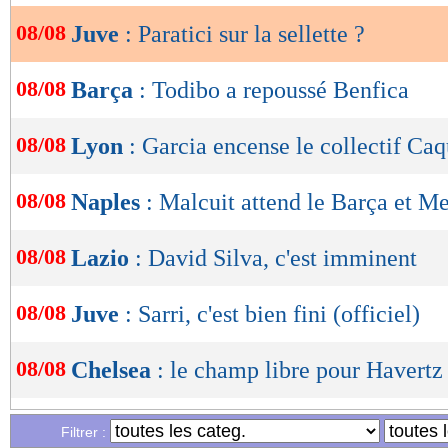
08/08
Juve
: Paratici sur la sellette ?
OK
08/08
Barça
: Todibo a repoussé Benfica
08/08
Lyon
: Garcia encense le collectif Caq
08/08
Naples
: Malcuit attend le Barça et Me
08/08
Lazio
: David Silva, c'est imminent
08/08
Juve
: Sarri, c'est bien fini (officiel)
08/08
Chelsea
: le champ libre pour Havertz
08/08
Real
: Zidane clair sur son avenir
Filtrer :