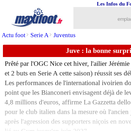
Les Infos du F
emplac
>
>
Actu foot
Serie A
Juventus
Juve : la bonne surpr
...
brèves d'AUJOURD'HUI ( 8 août 202
Prêté par l'OGC Nice cet hiver, l'ailier
Jérémie
...
Liste des brèves du lun. 9 mars 2026
et 2 buts en Serie A cette saison) réussit ses d
Les performances de l'international ivoirien don
08/03
Barça
: Messi, la révélation de Xavi
point que les Bianconeri envisagent déjà de lev
4,8 millions d'euros, affirme La Gazzetta dell
08/03
PFC
: la fierté de Kombouaré
pour le club italien dans la mesure où l'ancien
après l'agression des supporters niçois en nov
08/03
Lyon
: accord trouvé avec Himbert