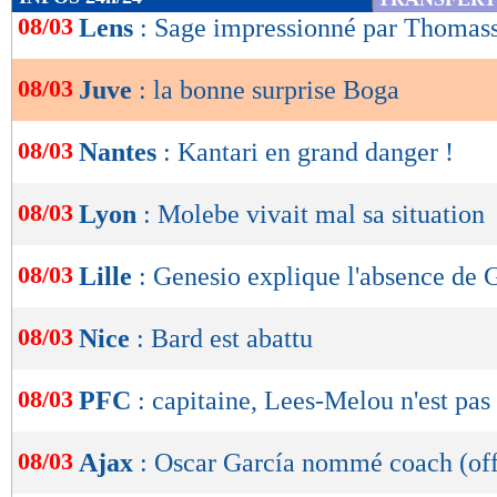
de
08/03
Lens
: Sage impressionné par Thomas
lecture
08/03
Juve
: la bonne surprise Boga
OK
08/03
Nantes
: Kantari en grand danger !
08/03
Lyon
: Molebe vivait mal sa situation
08/03
Lille
: Genesio explique l'absence de 
08/03
Nice
: Bard est abattu
08/03
PFC
: capitaine, Lees-Melou n'est pas
08/03
Ajax
: Oscar García nommé coach (off