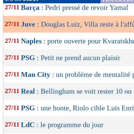
de
27/11
Barça
: Pedri pressé de revoir Yamal
lecture
27/11
Juve
: Douglas Luiz, Villa reste à l'aff
OK
27/11
Naples
: porte ouverte pour Kvaratskh
27/11
PSG
: Petit ne prend aucun plaisir
27/11
Man City
: un problème de mentalité
27/11
Real
: Bellingham se voit rester 10 ou
27/11
PSG
: une honte, Riolo cible Luis Enr
27/11
LdC
: le programme du jour