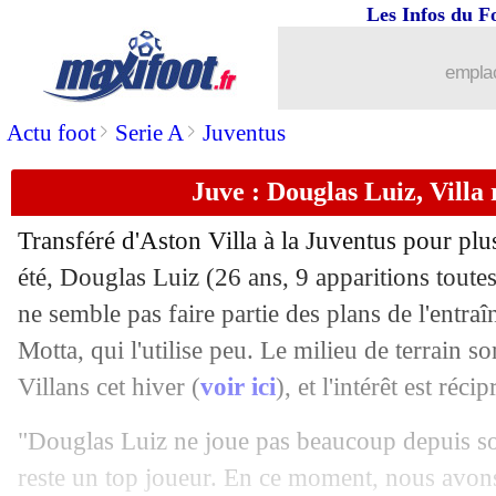
Les Infos du F
27/11
PSG
: Donnarumma pas à 100% ?
emplac
27/11
LdC
: ça parie fort le Real face à Live
>
>
Actu foot
Serie A
Juventus
27/11
Nice
: Haise donne de ses nouvelles
Juve : Douglas Luiz, Villa r
27/11
PSG
: les excuses du Bayern pour la b
Transféré d'Aston Villa à la Juventus pour plu
27/11
Inter
: Dumfries prolonge jusqu'en 202
été, Douglas
Luiz
(26 ans, 9 apparitions toutes
ne semble pas faire partie des plans de l'entr
27/11
Lyon
: Lacazette très flou sur son aven
Motta, qui l'utilise peu. Le milieu de terrain s
Villans cet hiver (
voir ici
), et l'intérêt est réci
27/11
Golden Boy
: Yamal succède à Belli
"Douglas Luiz ne joue pas beaucoup depuis son
27/11
LdC (U19)
: Monaco s'offre Benfica
reste un top joueur. En ce moment, nous avon