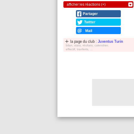
afficher les réactions (+)
Partager
Twitter
Mail
la page du club :
Juventus Turin
bilan, stats, réultats, calendrier,
effectif, tranferts, ...