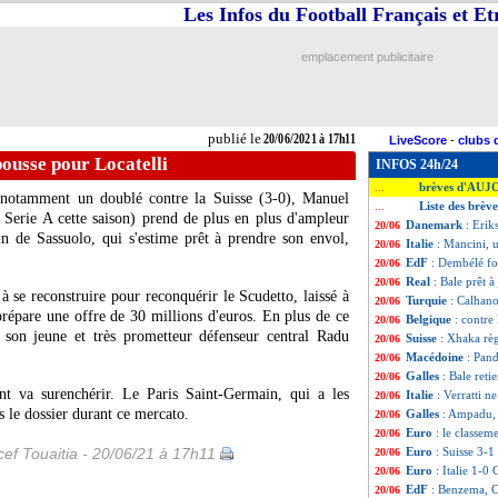
Les Infos du Football Français et E
emplacement publicitaire
publié le
20/06/2021 à 17h11
LiveScore
-
clubs 
pousse pour Locatelli
INFOS 24h/24
brèves d'AUJ
...
c notamment un doublé contre la Suisse (3-0), Manuel
Liste des brève
...
 Serie A cette saison) prend de plus en plus d'ampleur
Danemark
: Erik
20/06
ain de Sassuolo, qui s'estime prêt à prendre son envol,
Italie
: Mancini, u
20/06
EdF
: Dembélé for
20/06
Real
: Bale prêt à
20/06
 se reconstruire pour reconquérir le Scudetto, laissé à
Turquie
: Calhano
20/06
prépare une offre de 30 millions d'euros. En plus de ce
Belgique
: contre
20/06
e son jeune et très prometteur défenseur central Radu
Suisse
: Xhaka rè
20/06
Macédoine
: Pan
20/06
Galles
: Bale reti
20/06
nt va surenchérir. Le Paris Saint-Germain, qui a les
Italie
: Verratti n
20/06
s le dossier durant ce mercato.
Galles
: Ampadu, 
20/06
Euro
: le classem
20/06
ef Touaitia - 20/06/21 à 17h11
Euro
: Suisse 3-1
20/06
Euro
: Italie 1-0 
20/06
EdF
: Benzema, C
20/06