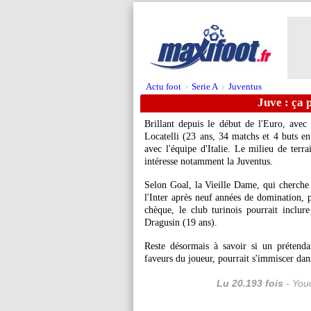
Actu foot
Serie A
Juventus
>
>
Juve : ça 
Brillant depuis le début de l'Euro, ave
Locatelli (23 ans, 34 matchs et 4 buts en
avec l'équipe d'Italie. Le milieu de terr
intéresse notamment la Juventus.
Selon Goal, la Vieille Dame, qui cherche à
l'Inter après neuf années de domination, 
chèque, le club turinois pourrait inclur
Dragusin (19 ans).
Reste désormais à savoir si un prétenda
faveurs du joueur, pourrait s'immiscer dan
Lu 20.193 fois
- Youc