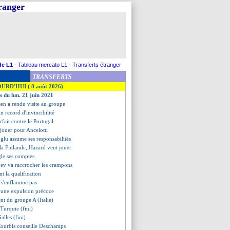
tranger
de L1
-
Tableau mercato L1
-
Transferts étranger
TRANSFERTS
OURD'HUI ( 8 août 2026)
s du lun. 21 juin 2021
sen a rendu visite au groupe
n record d'invincibilité
fait contre le Portugal
 jouer pour Ancelotti
glu assume ses responsabilités
 la Finlande, Hazard veut jouer
gle ses comptes
dev va raccrocher les crampons
ent la qualification
e s'enflamme pas
une expulsion précoce
ent du groupe A (Italie)
 Turquie (fini)
Galles (fini)
ourbis conseille Deschamps