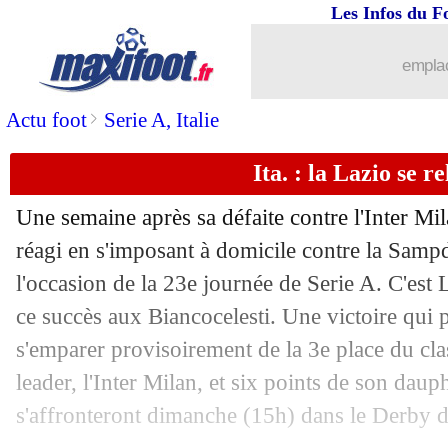
Les Infos du F
20/02
L2
: le classement provisoire
emplac
20/02
L2
: les résultats de la soirée
>
Actu foot
Serie A, Italie
20/02
OM
: Larguet lucide sur le résultat
Ita. : la Lazio se r
20/02
All.
: Håland régale, Dortmund respire
Une semaine après sa défaite contre l'Inter Mi
20/02
Ang.
: Liverpool tombe dans le derby 
réagi en s'imposant à domicile contre la Sampd
l'occasion de la 23e journée de Serie A. C'est 
20/02
OM
: les rouges, le record continue...
ce succès aux Biancocelesti. Une victoire qui
s'emparer provisoirement de la 3e place du cla
20/02
Nantes
: A. Kombouaré - "pas un bea
leader, l'Inter Milan, et six points de son daup
s'affronteront dimanche (15h) dans le Derby 
20/02
VIDEO
: la reprise acrobatique d'Håla