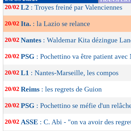
de
20/02
L2
: Troyes freiné par Valenciennes
lecture
20/02
Ita.
: la Lazio se relance
OK
20/02
Nantes
: Waldemar Kita dézingue Lan
20/02
PSG
: Pochettino va être patient ave
20/02
L1
: Nantes-Marseille, les compos
20/02
Reims
: les regrets de Guion
20/02
PSG
: Pochettino se méfie d'un relâc
20/02
ASSE
: C. Abi - "on va avoir des regre