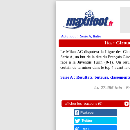
Actu foot
Serie A, Italie
>
Ita. : Giro
Le Milan AC disputera la Ligue des Cham
Serie A, un but de la tête du Français Gir
face à la Juventus Turin (0-1). Un résu
certain de terminer dans le top 4 avant la 
Serie A : Résultats, buteurs, classements
Lu 27.455 fois
- Er
afficher les réactions (6)
Partager
Twitter
Mail