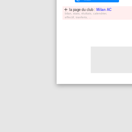
la page du club :
Milan AC
bilan, stats, réultats, calendrier,
effectif, tranferts, ...