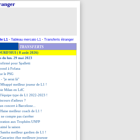
tranger
de L1
-
Tableau mercato L1
-
Transferts étranger
TRANSFERTS
OURD'HUI ( 8 août 2026)
es du lun. 29 mai 2023
onfirmé pour Spalletti
pond à Fofana
ue le PSG
 "je serai là"
 Mbappé meilleur joueur de L1 !
oie Milan en LdC
 l'équipe type de L1 2022-2023 !
discours d'adieux ?
 un concert à Barcelone...
 Haise meilleur coach de L1 !
 ne compte pas s'arrêter
lébration aux Trophées UNFP
aimé la saison
 Samba meilleur gardien de L1 !
 Cascarino élue meilleure joueuse