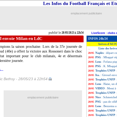
Les Infos du Football Français et E
emplacement publicitaire
publié le
28/05/2023 à 22h54
LiveScore
-
clubs 
ud envoie Milan en LdC
INFOS 24h/24
brèves d'AUJ
...
pions la saison prochaine. Lors de la 37e journée de
Liste des brèv
...
oud (40e) a offert la victoire aux Rossoneri dans le choc
Naples
: départ c
28/05
ltat important pour le club milanais, 4e et désormais
PSG
: Mbappé ré
28/05
dernière journée.
Lens
: Fofana piq
28/05
PSG
: K. Mbappé -
28/05
...
Trophées UNFP
:
28/05
Ita.
: Giroud env
28/05
ic Bethsy - 28/05/23 à 22h54
Trophées UNFP
:
28/05
Lens
: Haise, un 
28/05
VIDEO
: Messi à
28/05
Trophées UNFP
:
28/05
Nice
: Schmeichel
emplacement publicitaire
28/05
PSG
: pas de cé
28/05
Lens
: Benzema a 
28/05
Trophées UNFP
:
28/05
Trophées UNFP
:
28/05