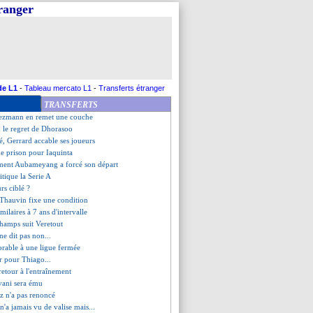
tranger
ans, les compos
League de retour sur Canal+
au point de Malcom
 reporté !
i savoure pour Di Maria
 musculaire pour Marcelo !
prolongé ! (officiel)
de L1
-
Tableau mercato L1
-
Transferts étranger
i-Higuain, Batistuta a tranché
TRANSFERTS
re, les compos
iezmann en remet une couche
 le regret de Dhorasoo
é, Gerrard accable ses joueurs
de prison pour Iaquinta
ment Aubameyang a forcé son départ
itique la Serie A
rs ciblé ?
 Thauvin fixe une condition
imilaires à 7 ans d'intervalle
hamps suit Veretout
ne dit pas non...
orable à une ligue fermée
r pour Thiago...
retour à l'entraînement
vani sera ému
z n'a pas renoncé
n'a jamais vu de valise mais...