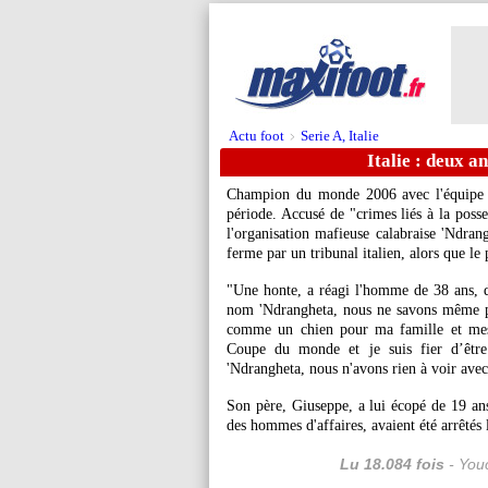
Actu foot
Serie A, Italie
>
Italie : deux a
Champion du monde 2006 avec l'équipe na
période. Accusé de "crimes liés à la poss
l'organisation mafieuse calabraise 'Ndran
ferme par un tribunal italien, alors que le
"Une honte, a réagi l'homme de 38 ans, d
nom 'Ndrangheta, nous ne savons même pas 
comme un chien pour ma famille et mes 
Coupe du monde et je suis fier d’être 
'Ndrangheta, nous n'avons rien à voir avec
Son père, Giuseppe, a lui écopé de 19 an
des hommes d'affaires, avaient été arrêtés 
Lu 18.084 fois
- Youc