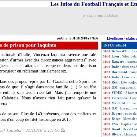
Les Infos du Football Français et E
CdL
: Reims-Orlé
31/10
TV
: la Premier 
31/10
Barça
: la mise 
31/10
emplacement publicitaire
CdL
: Nîmes-ASSE
31/10
PSG
: Al-Khelaïf
31/10
Real
: une lésion
31/10
PSG
: Di Maria a 
31/10
publié le
31/10/2018 à 17h06
LiveScore
-
clubs 
Argentine
: Icard
31/10
ns de prison pour Iaquinta
INFOS 24h/24
CdL
: Nice-Auxer
31/10
Ballon d'Or
: Gr
31/10
tionale d'Italie, Vincenzo Iaquinta traverse une sale
Lyon
: Ndombele,
31/10
ession d'armes avec des circonstances aggravantes" avec
Rangers
: remont
31/10
gheta, l'ancien attaquant a écopé de deux ans de prison
Italie
: deux ans 
31/10
 procureur en réclamait initialement six.
Dortmund
: com
31/10
Italie
: Cassano cr
31/10
ans des propos repris par La Gazzetta dello Sport. Le
Real
: Löw toujou
31/10
de quoi il s’agit dans notre famille. (...) Je souffre
OM
: son avenir,
31/10
enfants sans avoir rien fait. Mais j’ai remporté une
VIDEO
: 2 buts s
31/10
Calabrais. Nous n'avons rien fait parce qu'avec la
Fiorentina
: Desc
31/10
 eux."
Man Utd
: Conte 
31/10
OM
: Eyraud fav
31/10
s de prison. Plus de 140 prévenus, dont des mafieux et
Bayern
: coup du
31/10
Barça
: Messi de 
lors d'un coup de filet historique en 2015.
31/10
PSG
: Naples, Ca
31/10
Brésil
: David Lui
31/10
ef Touaitia - 31/10/18 à 17h06
Divers
: Chapron 
31/10