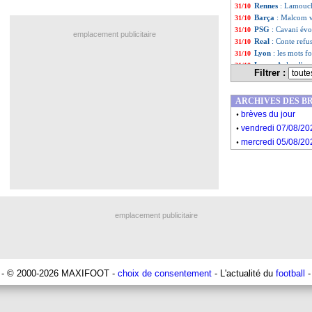
Rennes
: Lamouch
31/10
Barça
: Malcom v
31/10
PSG
: Cavani év
31/10
emplacement publicitaire
Real
: Conte refus
31/10
Lyon
: les mots f
31/10
Lyon
: Aulas, l'a
31/10
Filtrer :
Divers
: Chapron
31/10
PSG
: Cuisance d
31/10
ARCHIVES DES B
Bayern
: James ve
31/10
.
PSG
: c'est bouc
31/10
brèves du jour
.
Lille
: Lopez reti
31/10
vendredi 07/08/20
PSG
: une envel
31/10
.
mercredi 05/08/20
Real
: l’hommage
31/10
Liste des brèv
...
Liste des brèv
...
emplacement publicitaire
- © 2000-2026 MAXIFOOT -
choix de consentement
- L'actualité du
football
-