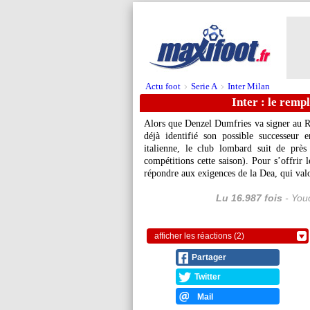
Actu foot
Serie A
Inter Milan
>
>
Inter : le remp
Alors que Denzel Dumfries va signer au R
déjà identifié son possible successeur
italienne, le club lombard suit de pr
compétitions cette saison). Pour s’offrir 
répondre aux exigences de la Dea, qui val
Lu 16.987 fois
- Youc
afficher les réactions (2)
Partager
Twitter
Mail