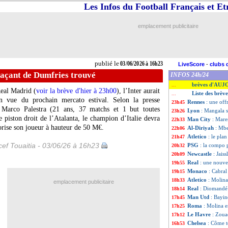
Les Infos du Football Français et E
emplacement publicitaire
publié le
03/06/2026 à 16h23
LiveScore
-
clubs 
laçant de Dumfries trouvé
INFOS 24h/24
brèves d'AUJ
...
eal Madrid (
voir la brève d'hier à 23h00
), l’Inter aurait
Liste des brève
...
 en vue du prochain mercato estival. Selon la presse
Rennes
: une off
23h45
ès Marco
Palestra
(21 ans, 37 matchs et 1 but toutes
Lyon
: Mangala s
23h26
le piston droit de l’Atalanta, le champion d’Italie devra
Man City
: Mare
22h33
orise son joueur à hauteur de 50 M€.
Al-Diriyah
: Mbe
22h06
Atletico
: le pla
21h47
ef Touaitia - 03/06/26 à 16h23
PSG
: la compo 
20h32
Newcastle
: Jais
20h09
Real
: une nouve
19h55
Monaco
: Cabral
19h15
Atletico
: Molina
18h33
emplacement publicitaire
Real
: Diomandé
18h14
Man Utd
: Bayin
17h45
Roma
: Molina e
17h25
Le Havre
: Zoua
17h12
Chelsea
: Côme 
16h53