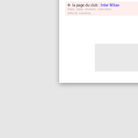
la page du club :
Inter Milan
bilan, stats, réultats, calendrier,
effectif, tranferts, ...