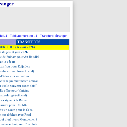
tranger
de L1
-
Tableau mercato L1
-
Transferts étranger
TRANSFERTS
OURD'HUI ( 6 août 2026)
s du jeu. 4 juin 2026
re de Fulham pour Aït Boudlal
ur le départ
sca flou pour Reijnders
mba arrive libre (officiel)
n d'Alvarez à son retour
pour le premier match amical
sle est le nouveau coach (off.)
lle offre pour Vinicius
 a prolongé (officiel)
 va signer à la Roma
 arrive pour 140 M€ !
dir en route pour le Celta
n cas d'échec avec Read
oui plutôt vers Montpellier ?
touche au but pour Chalobah