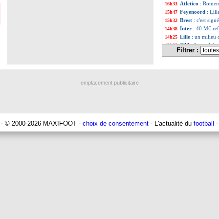
Atletico
: Romero
16h33
Feyenoord
: Lil
15h47
Brest
: c'est sig
15h32
Inter
: 40 M€ re
14h38
Lille
: un milieu 
14h25
OM
: Aguerd de 
13h30
Filtrer :
Real
: Endrick c
13h15
Real
: ce sera b
12h48
Hull
: Tzolakis p
12h05
Leverkusen
: Gu
10h22
emplacement publicitaire
Arsenal
: c'est 
09h56
Ipswich
: Floren
09h15
PSG
: Liverpool
08h58
Real
: le doute p
08h41
Trabzonspor
: u
04/08
- © 2000-2026 MAXIFOOT -
choix de consentement
- L'actualité du
football
-
Man City
: Reijn
04/08
Strasbourg
: Jør
04/08
PSG
: Ayari prêt
04/08
Chelsea
: Man Ci
04/08
Real
: dénouemen
04/08
Metz
: Hein file à
04/08
Nice
: Wahi, Franc
04/08
Leverkusen
: un 
04/08
TFC
: accord pr
04/08
Côte d'Ivoire
: R
04/08
Fenerbahçe
: un 
04/08