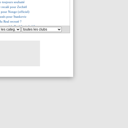
 toujours souhaité
le recalé pour Zechiël
né pour Nonge (officiel)
fusés pour Stankovic
du Real recruté ?
retour à la Real Sociedad ?
ompte bien rester
ien la Fio pour Mastantuono
our 23,3 M€ (officiel)
tiérrez signe pour 30 M€ (off.)
bouclé pour Guimarães
tino Luis pour 18,7 M€ (off.)
 accélère pour Mbaye
ersiste pour Vinicius
ne annonce pour Salah !
ders intéresse Nottingham
gensen arrive en prêt sec
é à Dunkerque (officiel)
ty discute avec Pedro Neto
t cette semaine pour Diomandé ?
 Nice (officiel)
fort intransigeant
retour de Diaby envisagé
oche pour Sion Oppong
enard est de retour (officiel)
intérêt pour Ismaïla Sarr