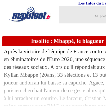
Les Infos du F
emplac
Insolite : Mbappé, le blagueur
...
brèves d'AUJOURD'HUI (10 août 202
Après la victoire de l'équipe de France contre
...
Liste des brèves du jeu. 13 juin 2019
en éliminatoires de l'Euro 2020, une séquence 
des réseaux sociaux. Alors qu'il répondait aux
12/06
Lyon
: les mots de Mendy avant son d
Kylian Mbappé (20ans, 33 sélections et 13 but
12/06
PSG
: De Ligt, Raiola dénonce une "f
joueur andorran lui baisse sa capuche. Agacé, l
parisien cherchait l'auteur de ce geste alors 
12/06
EdF (f)
: C. Diacre - "qualif' acquise, 
à lui arracher un sourire. Le farceur, Cristian 