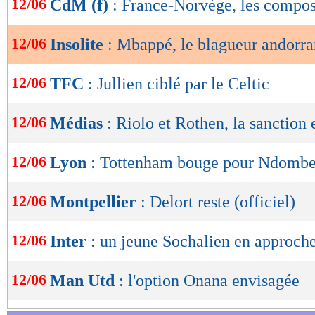
12/06
CdM (f)
: France-Norvège, les compo
parce que ça m'est passé par la tête à ce momen
de
lecture
pensé que ça allait être aussi important que ça
12/06
Insolite
: Mbappé, le blagueur andorra
dire, c'est que cela n'a pas fait du tout rire Mb
OK
12/06
TFC
: Jullien ciblé par le Celtic
VIDEO : quand un joueur andorra
12/06
Médias
: Riolo et Rothen, la sanction
12/06
Lyon
: Tottenham bouge pour Ndombe
12/06
Montpellier
: Delort reste (officiel)
12/06
Inter
: un jeune Sochalien en approche
12/06
Man Utd
: l'option Onana envisagée