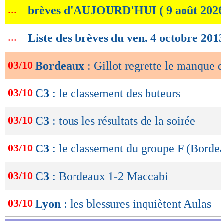
...
brèves d'AUJOURD'HUI ( 9 août 202
de
lecture
...
Liste des brèves du ven. 4 octobre 201
OK
03/10
Bordeaux
: Gillot regrette le manque 
03/10
C3
: le classement des buteurs
03/10
C3
: tous les résultats de la soirée
03/10
C3
: le classement du groupe F (Borde
03/10
C3
: Bordeaux 1-2 Maccabi
03/10
Lyon
: les blessures inquiètent Aulas