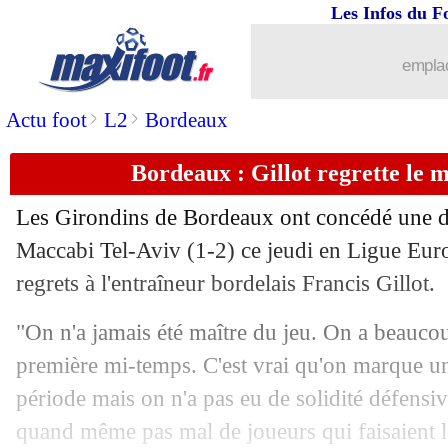
Les Infos du F
emplac
>
>
Actu foot
L2
Bordeaux
Bordeaux : Gillot regrette le m
Les Girondins de Bordeaux ont concédé une d
Maccabi Tel-Aviv (1-2) ce jeudi en Ligue Eur
regrets à l'entraîneur bordelais Francis Gillot.
"On n'a jamais été maître du jeu. On a beauco
première mi-temps. C'est vrai qu'on marque u
période mais on n'a pas eu de solidité défensiv
quand même pas mal de joueurs qui faisaient 