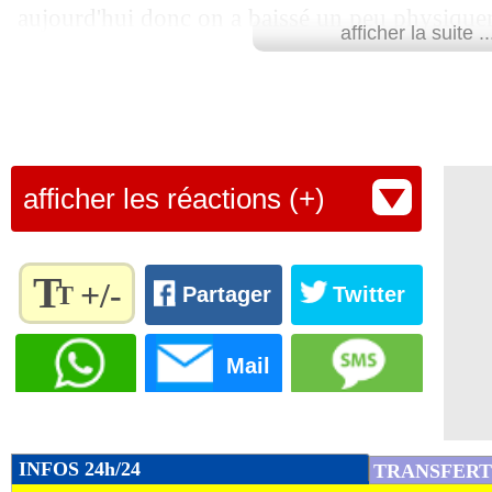
aujourd'hui donc on a baissé un peu physique
afficher la suite ..
équipe plus mature que nous, plus technique et 
suis déçu du résultat mais je m'attendais à un 
le coach girondin sur beIn Sport.
Lu 8.246 fois
- Ludovic Petrognani
afficher les réactions (+)
T
+/-
T
Partager
Twitter
Règlez la
taille du
Mail
texte
pour
l'adapter
à vos
INFOS 24h/24
TRANSFERT
préférences