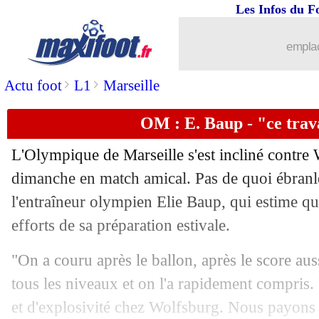
Les Infos du F
emplac
>
>
Actu foot
L1
Marseille
OM : E. Baup - "ce trav
L'Olympique de Marseille s'est incliné contre
dimanche en match amical. Pas de quoi ébranl
l'entraîneur olympien Elie Baup, qui estime q
efforts de sa préparation estivale.
"On a couru après le ballon, après le score aus
tous les niveaux et on l'a rapidement compris. 
et d'explosivité chez Wolfsburg. Nous payons 