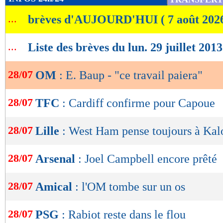
de
...
brèves d'AUJOURD'HUI ( 7 août 202
lecture
OK
...
Liste des brèves du lun. 29 juillet 2013
28/07
OM
: E. Baup - "ce travail paiera"
28/07
TFC
: Cardiff confirme pour Capoue
28/07
Lille
: West Ham pense toujours à Kal
28/07
Arsenal
: Joel Campbell encore prêté
28/07
Amical
: l'OM tombe sur un os
28/07
PSG
: Rabiot reste dans le flou