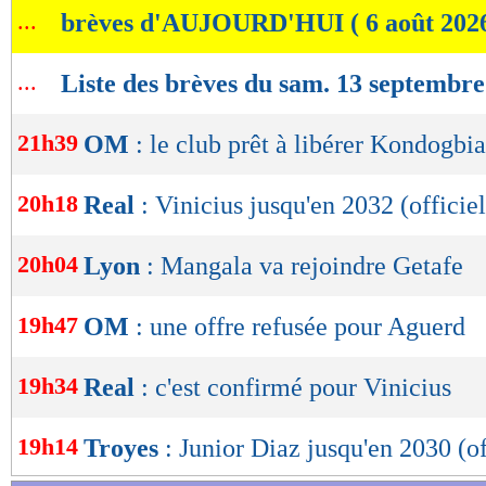
...
brèves d'AUJOURD'HUI ( 6 août 202
de
lecture
...
Liste des brèves du sam. 13 septembr
OK
21h39
OM
: le club prêt à libérer Kondogbia
20h18
Real
: Vinicius jusqu'en 2032 (officiel
20h04
Lyon
: Mangala va rejoindre Getafe
19h47
OM
: une offre refusée pour Aguerd
19h34
Real
: c'est confirmé pour Vinicius
19h14
Troyes
: Junior Diaz jusqu'en 2030 (of