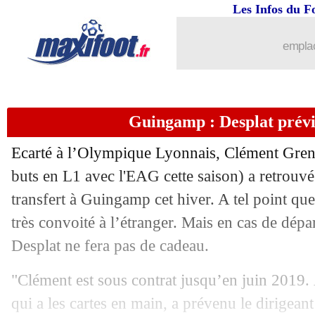
Les Infos du F
emplac
Guingamp : Desplat prévi
Ecarté à l’Olympique Lyonnais,
Clément Gren
buts en L1 avec l'EAG cette saison) a retrouv
transfert à Guingamp cet hiver. A tel point que
très convoité à l’étranger. Mais en cas de dépar
Desplat ne fera pas de cadeau.
"Clément est sous contrat jusqu’en juin 2019. À
qui a les cartes en main, a prévenu le dirigean