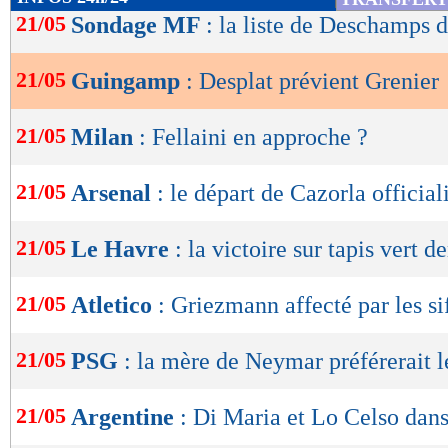
de
21/05
Sondage MF
: la liste de Deschamps d
lecture
21/05
Guingamp
: Desplat prévient Grenier
OK
21/05
Milan
: Fellaini en approche ?
21/05
Arsenal
: le départ de Cazorla official
21/05
Le Havre
: la victoire sur tapis vert 
21/05
Atletico
: Griezmann affecté par les sif
21/05
PSG
: la mère de Neymar préférerait l
21/05
Argentine
: Di Maria et Lo Celso dans