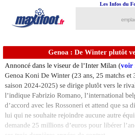
Les Infos du F
emplac
Genoa : De Winter plutôt v
Annoncé dans le viseur de l’Inter Milan (
voir 
Genoa Koni
De Winter
(23 ans, 25 matchs et 3
saison 2024-2025) se dirige plutôt vers le ri
l’indique Fabrizio Romano, l’international belg
d’accord avec les Rossoneri et attend que sa d
lui qui ne souhaite rejoindre aucune autre équ
demande 25 millions d’euros pour libérer l’an