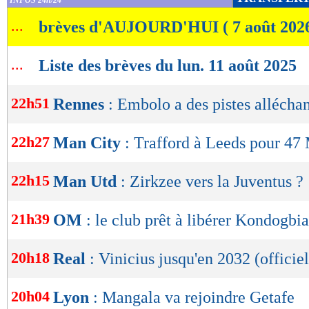
INFOS 24h/24
de
...
brèves d'AUJOURD'HUI ( 7 août 202
lecture
OK
...
Liste des brèves du lun. 11 août 2025
22h51
Rennes
: Embolo a des pistes allécha
22h27
Man City
: Trafford à Leeds pour 47 
22h15
Man Utd
: Zirkzee vers la Juventus ?
21h39
OM
: le club prêt à libérer Kondogbia
20h18
Real
: Vinicius jusqu'en 2032 (officiel
20h04
Lyon
: Mangala va rejoindre Getafe