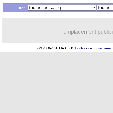
Filtrer :
19h47
OM
: une offre refusée pour Aguerd
19h34
Real
: c'est confirmé pour Vinicius
emplacement publici
19h14
Troyes
: Junior Diaz jusqu'en 2030 (of
- © 2000-2026 MAXIFOOT -
choix de consentemen
19h06
PSG
: Akliouche a signé (officiel)
18h50
OM
: une offre pour Bulka
18h30
PSG
: contrat signé pour Akliouche
17h47
Chelsea
: Palace a fait son offre pour
17h22
PSG
: l'étonnante rumeur Gusto