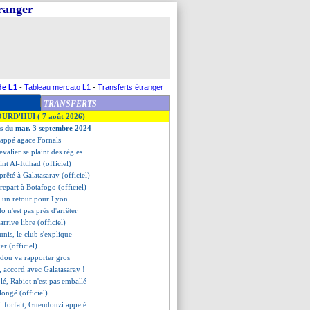
tranger
de L1
-
Tableau mercato L1
-
Transferts étranger
TRANSFERTS
OURD'HUI ( 7 août 2026)
es du mar. 3 septembre 2024
bappé agace Fornals
evalier se plaint des règles
int Al-Ittihad (officiel)
prêté à Galatasaray (officiel)
repart à Botafogo (officiel)
s un retour pour Lyon
o n'est pas près d'arrêter
rrive libre (officiel)
unis, le club s'explique
er (officiel)
adou va rapporter gros
 accord avec Galatasaray !
blé, Rabiot n'est pas emballé
longé (officiel)
 forfait, Guendouzi appelé