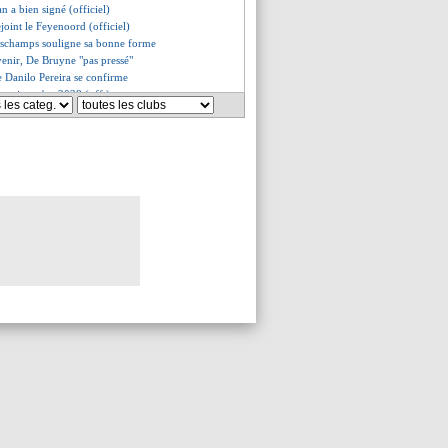
n a bien signé (officiel)
joint le Feyenoord (officiel)
eschamps souligne sa bonne forme
venir, De Bruyne "pas pressé"
de Danilo Pereira se confirme
nge jusqu'en 2028 (off.)
e l'Euro décevant de Griezmann
 content pour Mbappé
ut rejoindre Lyon
ulté, Ferri reprend les fans
re des ligaments pour Traoré
aray négocie pour Osimhen !
 en route pour le Mexique ?
problème entre Mbemba et l'OM
t en ses chances
cle de Meunier à l'arbitrage
op gourmand pour Al-Shabab
évoque son avenir
 mairie tend la main au club
bsent plusieurs semaines !
ag, Ugarte et Harry Potter
ira vers l'Arabie saoudite ?
espagnole soulagée pour Mbappé
had offre 35 M€ pour Trossard
esquive le sujet Salah
 Blanc, Benzema a des ambitions