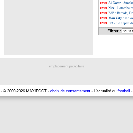
Al-Nassr
: Simaka
02/09
Nice
: Lotomba re
02/09
EdF
: Barcola, D
02/09
Man City
: son a
02/09
PSG
: le départ 
02/09
Nice
: Bard prolo
02/09
Filtrer :
EdF
: DD expliqu
02/09
EdF
: Deschamps
02/09
OM
: Veretout ve
02/09
Montpellier
: ins
02/09
Sociedad
: ruptu
02/09
Naples
: Galatas
02/09
Séville
: Ocampos
02/09
emplacement publicitaire
Al-Shabab
: un 
02/09
EdF
: Mateta croi
02/09
Lille
: le petit ta
02/09
OM
: Mbemba tr
02/09
Bayern
: Müller 
02/09
- © 2000-2026 MAXIFOOT -
choix de consentement
- L'actualité du
football
-
PSG
: le Parc, la
02/09
Real
: Ceballos a
02/09
Man Utd
: Ten H
02/09
PSG
: Danilo Pere
02/09
Real
: la presse 
02/09
Arsenal
: Al-Itti
02/09
Liverpool
: Slot 
02/09
Al-Ittihad
: avec
02/09