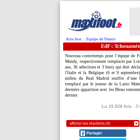
Actu foot
Equipe de France
>
EdF : Tchouaméni
Nouveau contretemps pour l’équipe de Fr
Mendy, respectivement remplacés par Loï
ans, 36 sélections et 3 buts) qui doit déc
l'Italie et la Belgique (6 et 9 septembr
milieu du Real Madrid souffre d’une 
remplacé par le joueur de la Lazio Matt
dernière apparition avec les Bleus remonte
dernier.
Lu 15.528 fois
- Er
afficher les réactions (4)
Partager