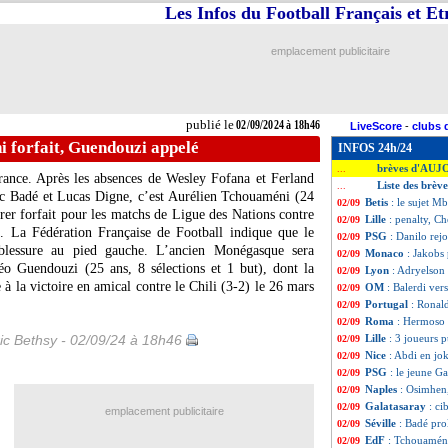
Les Infos du Football Français et E
emplacement publicitaire
publié le
02/09/2024 à 18h46
LiveScore
-
clubs 
 forfait, Guendouzi appelé
INFOS 24h/24
brèves d'AUJ
...
ance. Après les absences de Wesley Fofana et Ferland
Liste des brèv
...
c Badé et Lucas Digne, c’est Aurélien Tchouaméni (24
Betis
: le sujet M
02/09
larer forfait pour les matchs de Ligue des Nations contre
Lille
: penalty, Ch
02/09
e). La Fédération Française de Football indique que le
PSG
: Danilo rejo
02/09
blessure au pied gauche. L’ancien Monégasque sera
Monaco
: Jakobs 
02/09
éo Guendouzi (25 ans, 8 sélections et 1 but), dont la
Lyon
: Adryelson 
02/09
 à la victoire en amical contre le Chili (3-2) le 26 mars
OM
: Balerdi ver
02/09
Portugal
: Ronald
02/09
Roma
: Hermoso a
02/09
ic Bethsy - 02/09/24 à 18h46
Lille
: 3 joueurs p
02/09
Nice
: Abdi en jok
02/09
PSG
: le jeune G
02/09
Naples
: Osimhen,
02/09
Galatasaray
: ci
02/09
emplacement publicitaire
Séville
: Badé pro
02/09
EdF
: Tchouaméni
02/09