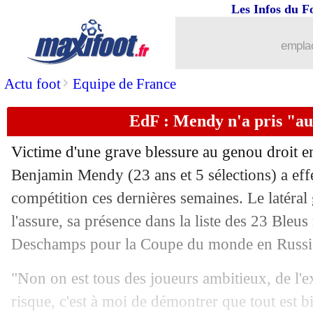
30/05
PSG
: Casemiro, plusieurs offres repo
Les Infos du F
30/05
Monaco
: le club trop gourmand pour
emplac
30/05
Metz
: Dossevi suit le club en L2 (offi
>
Actu foot
Equipe de France
EdF : Mendy n'a pris "au
30/05
Chelsea
: Kanté évoque l'intérêt du P
Victime d'une grave blessure au genou droit e
30/05
Real
: Guardiola "tire son chapeau"
Benjamin Mendy (23 ans et 5 sélections) a effe
compétition ces dernières semaines. Le latéra
30/05
OM
: trois grosses écuries sur Thauvin
l'assure, sa présence dans la liste des 23 Bleus
30/05
EdF
: Benzema répond à Le Graët !
Deschamps pour la Coupe du monde en Russie 
"Non on est tous des joueurs ambitieux, de l'ex
30/05
Atletico
: le conseil de Deschamps à 
risque, c'est à moi de démontrer que tout est b