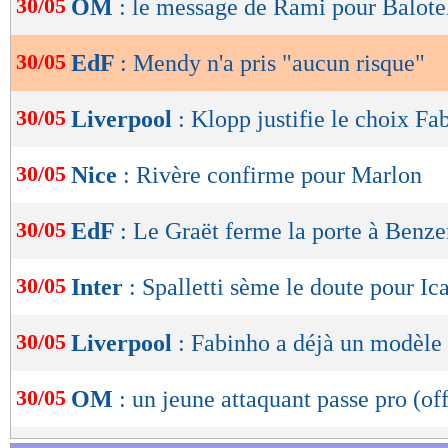
30/05
OM
: le message de Rami pour Balotel
de
lecture
30/05
EdF
: Mendy n'a pris "aucun risque"
OK
30/05
Liverpool
: Klopp justifie le choix Fa
30/05
Nice
: Rivère confirme pour Marlon
30/05
EdF
: Le Graët ferme la porte à Benz
30/05
Inter
: Spalletti sème le doute pour Ic
30/05
Liverpool
: Fabinho a déjà un modèle 
30/05
OM
: un jeune attaquant passe pro (off