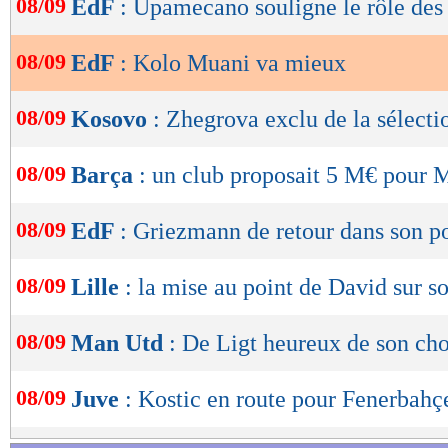
08/09
EdF
: Upamecano souligne le rôle des
de
lecture
08/09
EdF
: Kolo Muani va mieux
OK
08/09
Kosovo
: Zhegrova exclu de la sélecti
08/09
Barça
: un club proposait 5 M€ pour 
08/09
EdF
: Griezmann de retour dans son p
08/09
Lille
: la mise au point de David sur so
08/09
Man Utd
: De Ligt heureux de son ch
08/09
Juve
: Kostic en route pour Fenerbahç