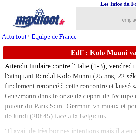
08/09
Bayern
: Upamecano séduit par Kom
Les Infos du F
08/09
Lyon
: une révélation de l'Euro surveil
emplac
08/09
Real
: Ronaldo préfère Mbappé à Be
>
Actu foot
Equipe de France
EdF : Kolo Muani v
08/09
EdF
: D. Upamecano - "trop de match
Attendu titulaire contre l'Italie (1-3), vendred
08/09
LdN
: l'improbable Gibraltar-Liechten
l'attaquant Randal Kolo Muani (25 ans, 22 séle
finalement renoncé à cette rencontre et laissé 
08/09
Juve
: accord avec Fenerbahçe pour Ko
Griezmann dans le onze de départ de l'équipe 
08/09
CAN 2025
: la Tunisie vient à bout d
joueur du Paris Saint-Germain va mieux et po
de lundi (20h45) face à la Belgique.
08/09
LdN
: le Danemark confirme contre la
"Il avait de très bonnes intentions mais il a eu