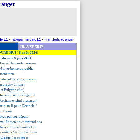
tranger
de L1
-
Tableau mercato L1
-
Transferts étranger
TRANSFERTS
OURD'HUI ( 8 août 2026)
es du mer. 9 juin 2021
 Lucas Hernandez rassure
mé la présence du public
lâche rien"
atisfait de la préparation
rapproche d'Henry
-0 Bulgarie (fini)
livre sur sa prolongation
eschamps plutôt rassurant
, un plan B pour Dembélé ?
rt blessé
déçu par son départ
ma, Rothen ne comprend pas
Meco voit une bénédiction
orenzi a été impressionné
Bulgarie, les compos