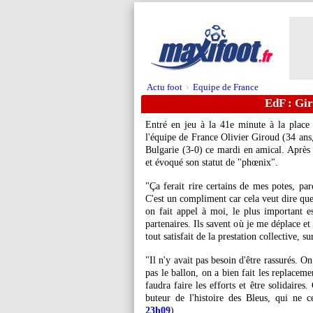
Actu foot
Equipe de France
>
EdF : Gir
Entré en jeu à la 41e minute à la place
l'équipe de France Olivier Giroud (34 ans,
Bulgarie (3-0) ce mardi en amical. Après l
et évoqué son statut de "phœnix".
"Ça ferait rire certains de mes potes, pa
C'est un compliment car cela veut dire que
on fait appel à moi, le plus important es
partenaires. Ils savent où je me déplace et i
tout satisfait de la prestation collective, s
"Il n'y avait pas besoin d'être rassurés. 
pas le ballon, on a bien fait les replacemen
faudra faire les efforts et être solidaires.
buteur de l'histoire des Bleus, qui ne 
23h09
).