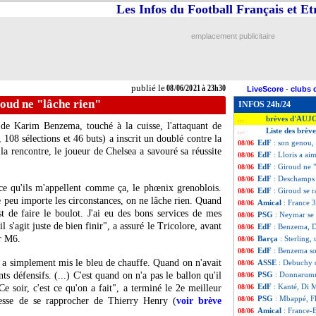
Les Infos du Football Français et E
emplacement publicitaire
publié le
08/06/2021 à 23h30
LiveScore
-
clubs 
oud ne "lâche rien"
INFOS 24h/24
brèves d'AUJ
...
 de Karim Benzema, touché à la cuisse, l'attaquant de
Liste des brèv
...
 108 sélections et 46 buts) a inscrit un doublé contre la
EdF
: son genou,
08/06
a rencontre, le joueur de Chelsea a savouré sa réussite
EdF
: Lloris a ai
08/06
EdF
: Giroud ne "
08/06
EdF
: Deschamps s
08/06
rce qu'ils m'appellent comme ça, le phœnix grenoblois.
EdF
: Giroud se 
08/06
 peu importe les circonstances, on ne lâche rien. Quand
Amical
: France 3
08/06
t de faire le boulot. J'ai eu des bons services de mes
PSG
: Neymar se 
08/06
l s'agit juste de bien finir", a assuré le Tricolore, avant
EdF
: Benzema, D
08/06
ur M6.
Barça
: Sterling
08/06
EdF
: Benzema so
08/06
On a simplement mis le bleu de chauffe. Quand on n'avait
ASSE
: Debuchy 
08/06
ts défensifs. (...) C'est quand on n'a pas le ballon qu'il
PSG
: Donnarum
08/06
EdF
: Kanté, Di 
 Ce soir, c'est ce qu'on a fait", a terminé le 2e meilleur
08/06
PSG
: Mbappé, Fl
08/06
cesse de se rapprocher de Thierry Henry (
voir brève
Amical
: France-
08/06