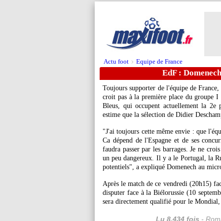
Actu foot
Equipe de France
>
EdF : Domenech 
Toujours supporter de l'équipe de France
croit pas à la première place du groupe 
Bleus, qui occupent actuellement la 2e 
estime que la sélection de Didier Deschamp
"J'ai toujours cette même envie : que l'équ
Ca dépend de l'Espagne et de ses concurre
faudra passer par les barrages. Je ne croi
un peu dangereux. Il y a le Portugal, la Ru
potentiels", a expliqué Domenech au micr
Après le match de ce vendredi (20h15) fac
disputer face à la Biélorussie (10 septemb
sera directement qualifié pour le Mondial, 
Lu 8.434 fois
- Roma