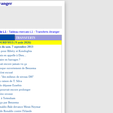
tranger
de L1
-
Tableau mercato L1
-
Transferts étranger
TRANSFERTS
OURD'HUI ( 9 août 2026)
es du sam. 7 septembre 2013
cis pour Ribéry et Kondogbia
is en appelle à Dieu...
aire en barrages ?
ait encore jamais vu ça
moque ouvertement de Benzema
'est excusé
 - "des milieux de niveau DH"
eu raison de T. Silva
do dépasse Eusebio
 pourrait encore prolonger
père revenir
it à Tottenham
éçu par Benzema
onaldo-Bale devance Messi-Neymar
é de Ronaldo contre l'Irlande