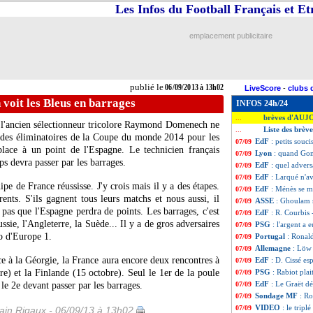
Les Infos du Football Français et E
emplacement publicitaire
publié le
06/09/2013 à 13h02
LiveScore
-
clubs 
voit les Bleus en barrages
INFOS 24h/24
brèves d'AUJ
...
, l'ancien sélectionneur tricolore Raymond Domenech ne
Liste des brèv
...
I des éliminatoires de la Coupe du monde 2014 pour les
EdF
: petits sou
07/09
place à un point de l'Espagne. Le technicien français
Lyon
: quand Gom
07/09
s devra passer par les barrages.
EdF
: quel advers
07/09
EdF
: Larqué n'av
07/09
ipe de France réussisse. J'y crois mais il y a des étapes.
EdF
: Ménès se 
07/09
nts. S'ils gagnent tous leurs matchs et nous aussi, il
ASSE
: Ghoulam s
07/09
s pas que l'Espagne perdra de points. Les barrages, c'est
EdF
: R. Courbis
07/09
ssie, l'Angleterre, la Suède... Il y a de gros adversaires
PSG
: l'argent a 
07/09
o d'Europe 1.
Portugal
: Ronal
07/09
Allemagne
: Löw
07/09
e à la Géorgie, la France aura encore deux rencontres à
EdF
: D. Cissé es
07/09
re) et la Finlande (15 octobre). Seul le 1er de la poule
PSG
: Rabiot pla
07/09
EdF
: Le Graët d
le 2e devant passer par les barrages.
07/09
Sondage MF
: R
07/09
VIDEO
: le tripl
07/09
in Rigaux - 06/09/13 à 13h02