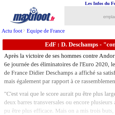
Les Infos du F
emplac
>
Actu foot
Equipe de France
EdF : D. Deschamps - "con
Après la victoire de ses hommes contre Andorr
6e journée des éliminatoires de l'Euro 2020, le
de France Didier Deschamps a affiché sa satisf
mais également par rapport à ce rassemblemen
"C'est vrai que le score aurait pu être plus large
deux barres transversales ou encore plusieurs a
pu être plus efficace. Mais on a mis trois buts, 