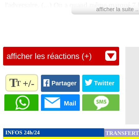
l'adversaire. (...) On a quand même marqué 7 
afficher la suite ..
intéressante, pour la première fois, des joueurs
différence, avec Ikoné contre l'Albanie ou Be
savouré le technicien tricolore en conférence d
Avant d'ajouter. "On a eu une énorme maîtris
afficher les réactions (+)
qualité dans la circulation. Le contrat est remp
matière de contenu, on retient beaucoup de pos
T
les Français ont séduit, à domicile.
+/-
T
Partager
Twitter
Règlez la
Lu 5.549 fois
- Alexis Goudlijian
taille du
Mail
texte
pour
l'adapter
à vos
INFOS 24h/24
TRANSFERT
préférences