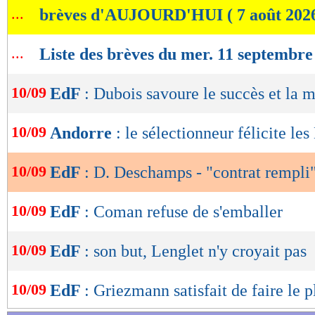
...
brèves d'AUJOURD'HUI ( 7 août 202
de
lecture
...
Liste des brèves du mer. 11 septembre
OK
10/09
EdF
: Dubois savoure le succès et la 
10/09
Andorre
: le sélectionneur félicite les
10/09
EdF
: D. Deschamps - "contrat rempli
10/09
EdF
: Coman refuse de s'emballer
10/09
EdF
: son but, Lenglet n'y croyait pas
10/09
EdF
: Griezmann satisfait de faire le p