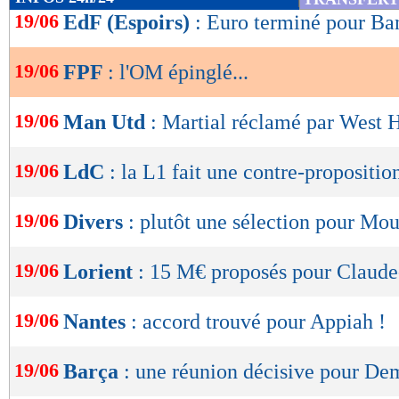
de
19/06
EdF (Espoirs)
: Euro terminé pour Ba
lecture
19/06
FPF
: l'OM épinglé...
OK
19/06
Man Utd
: Martial réclamé par West
19/06
LdC
: la L1 fait une contre-proposition
19/06
Divers
: plutôt une sélection pour Mo
19/06
Lorient
: 15 M€ proposés pour Claud
19/06
Nantes
: accord trouvé pour Appiah !
19/06
Barça
: une réunion décisive pour De