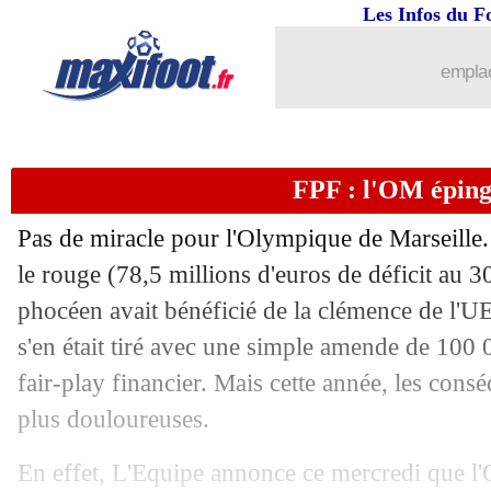
Les Infos du F
19/06
Man Utd
: Mata prolonge jusqu'en 202
emplac
19/06
Nîmes
: Dijon discute avec Blaquart, m
19/06
Sondage MF
: Neymar va quitter le P
FPF : l'OM épingl
19/06
Man Utd
: un plan B dans le couloir dr
Pas de miracle pour l'Olympique de Marseille
19/06
PSG
: Mbappé se verrait bien un jou
le rouge (78,5 millions d'euros de déficit au 3
phocéen avait bénéficié de la clémence de l'UE
19/06
EdF (Espoirs)
: Boothroyd ne digère p
s'en était tiré avec une simple amende de 100 
fair-play financier. Mais cette année, les con
19/06
Real
: Mendy et la concurrence avec 
plus douloureuses.
19/06
Man City
: Walker prolonge jusqu'en 2
En effet, L'Equipe annonce ce mercredi que l'O