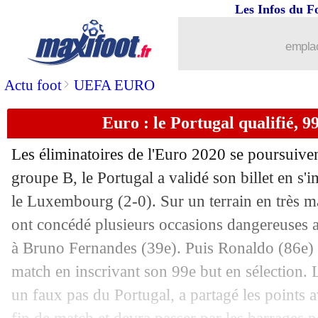
17/11
Everton
: Digne préfère la Premier L
Les Infos du F
17/11
VIDEO
: la Marseillaise sifflée en Al
emplac
17/11
ASSE
: Debuchy refuse d'accabler Prin
>
Actu foot
UEFA EURO
Euro : le Portugal qualifié, 
17/11
CdM (U17)
: la France gagne la petite
Les éliminatoires de l'Euro 2020 se poursuive
17/11
Lyon
: une piste en Italie pour Tete
groupe B, le Portugal a validé son billet en s'
le Luxembourg (2-0). Sur un terrain en très ma
17/11
Arsenal
: le clan Torreira évoque son 
ont concédé plusieurs occasions dangereuses a
17/11
Nîmes
: annoncé partant, Philippotea
à Bruno Fernandes (39e). Puis Ronaldo (86e) a
match en inscrivant son 99e but en sélection. L
17/11
Euro
: l'Angleterre finit par un large 
un faux pas du Portugal, a partagé les points a