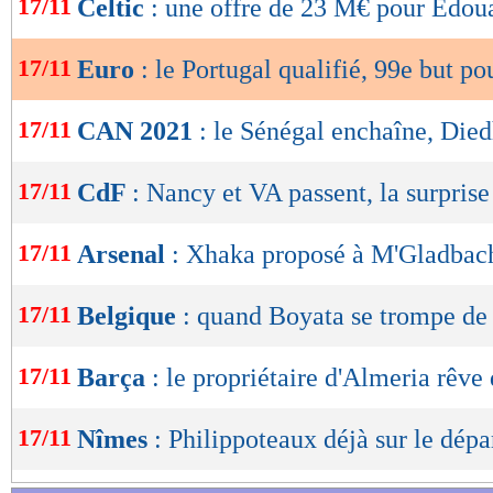
17/11
Celtic
: une offre de 23 M€ pour Edou
de
lecture
17/11
Euro
: le Portugal qualifié, 99e but p
OK
17/11
CAN 2021
: le Sénégal enchaîne, Died
17/11
CdF
: Nancy et VA passent, la surpris
17/11
Arsenal
: Xhaka proposé à M'Gladbac
17/11
Belgique
: quand Boyata se trompe de 
17/11
Barça
: le propriétaire d'Almeria rêve
17/11
Nîmes
: Philippoteaux déjà sur le dépa