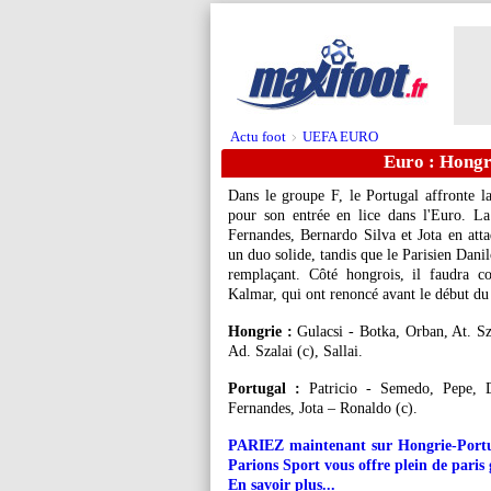
Actu foot
UEFA EURO
>
Euro : Hongr
Dans le groupe F, le Portugal affronte 
pour son entrée en lice dans l'Euro. L
Fernandes, Bernardo Silva et Jota en atta
un duo solide, tandis que le Parisien Dani
remplaçant. Côté hongrois, il faudra c
Kalmar, qui ont renoncé avant le début du 
Hongrie :
Gulacsi - Botka, Orban, At. Sz
Ad. Szalai (c), Sallai.
Portugal :
Patricio - Semedo, Pepe, D
Fernandes, Jota – Ronaldo (c).
PARIEZ maintenant sur Hongrie-Portuga
Parions Sport vous offre plein de paris g
En savoir plus...