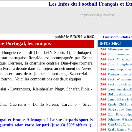
Les Infos du Football Français et E
Inter
: Hakimi, s
15/06
Fra-All
: les cote
15/06
OM
: Rocchia sig
15/06
emplacement publicitaire
Juve
: l'UEFA val
15/06
Danemark
: Hju
15/06
Fra-All
: explica
15/06
Euro
: Ronaldo da
15/06
publié le
15/06/2021 à 16h52
LiveScore
-
clubs 
EdF
: T. Henry - 
15/06
ie-Portugal, les compos
INFOS 24h/24
Ballon d'Or
: Pav
15/06
Allemagne
: un p
15/06
la Hongrie ce mardi (18h, beIN Sports 1), à Budapest,
EdF
: Trezeguet p
15/06
a star portugaise Ronaldo est accompagnée par Bruno
PSG
: Mbappé, Le
15/06
que. Derrière, la charnière centrale Dias-Pepe formera
Euro
: Hongrie-P
15/06
lo Pereira débute dans l'entrejeu, au détriment de Neves,
Lyon
: Depay, les
15/06
omposer sans deux joueurs importants, Szoboszlai et
Monaco
: une pis
15/06
tournoi. Voici les compositions des deux équipes.
PSG
: Wijnaldum,
15/06
PSG
: trois clubs
15/06
alai - Lovrencsics, Kleinheisler, Nagy, Schafer, Fiola -
Lyon
: une deuxi
15/06
OM
: la directio
15/06
Lens
: Fofana int
15/06
ias, Guerreiro – Danilo Pereira, Carvalho - Silva,
Russie
: Zhirkov q
15/06
Barça
: une réun
15/06
EdF
: Pavard rép
15/06
l et France-Allemagne ! Le site de paris sportifs
Belgique
: 6 frac
15/06
Man Utd
: Cavani
ratuits selon votre 1er pari (jusqu'à 250€ offerts !).
15/06
Real
: Ramos, Mo
15/06