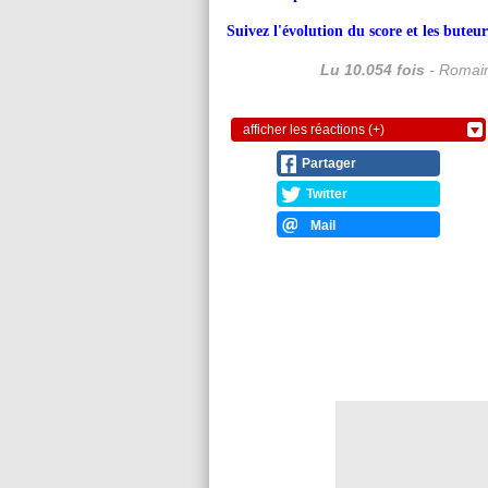
Suivez l'évolution du score et les bute
Lu 10.054 fois
- Romain
afficher les réactions (+)
Partager
Twitter
Mail