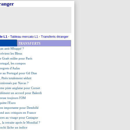
tranger
on agent confirme un départ
s des buteurs ce soir !
ne à Dijon (officiel)
ide la place en LdC
lmand critique l'UEFA
tion du bonus de Parions Sport
ns l'histoire
de L1
-
Tableau mercato L1
-
Transferts étranger
"Mbappé est spécial"
TRANSFERTS
ard veut l'offrir à Kanté
lan anti-Mbappé ?
révient les Bleus
 Graët milite pour Paris
ortugal, les compos
 regrets d'Aulas
te au Portugal pour Gil Dias
 Pirès totalement séduit
 intéressés par Navas ?
ème piste anglaise pour Cornet
n dément un accord pour Balerdi
éresse toujours l'OM
uitte l'Euro
ion importante pour Dembélé
ond aux critiques en France
tures au visage pour Castagne
, la retraite après le Mondial ?
nchi lâche un indice