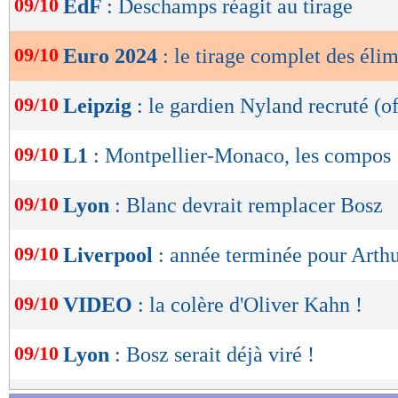
09/10
EdF
: Deschamps réagit au tirage
Groupe F :
Belgique, Autriche, Suède, Azerba
de
lecture
Groupe G :
Hongrie, Serbie, Monténégro, Bul
09/10
Euro 2024
: le tirage complet des élim
OK
Groupe H :
Danemark, Finlande, Slovénie, K
09/10
Leipzig
: le gardien Nyland recruté (of
Saint-Marin
09/10
L1
: Montpellier-Monaco, les compos
Groupe I :
Suisse, Israël, Roumanie, Kosovo,
09/10
Lyon
: Blanc devrait remplacer Bosz
Groupe J :
Portugal, Bosnie-Herzégovine, I
Slovaquie, Liechtenstein
09/10
Liverpool
: année terminée pour Arth
Lu 29.540 fois
- Youcef Touaitia 
09/10
VIDEO
: la colère d'Oliver Kahn !
09/10
Lyon
: Bosz serait déjà viré !