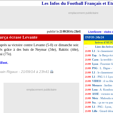
Les Infos du Football Français et E
emplacement publicitaire
publié le
21/09/2014 à 23h41
LiveScore
-
clubs 
Barça écrase Levante
INFOS 24h/24
brèves d'AUJ
...
près sa victoire contre Levante (5-0) ce dimanche soir.
Liste des brèv
...
és grâce à des buts de Neymar (34e), Rakitic (44e),
L1
: le classemen
21/09
si (77e).
Esp.
: le Barça éc
21/09
Caen
: la terribl
21/09
ifoot.
Lyon
: Fournier fé
21/09
PSG
: L. Digne -
21/09
ain Rigaux - 21/09/14 à 23h41
L1
: le classemen
21/09
L1
: PSG 1-1 Lyon
21/09
VIDEO
: il va fê
21/09
Monaco
: Jardim 
21/09
emplacement publicitaire
Lens
: A. Komboua
21/09
ASSE
: victoire 
21/09
Metz
: Malouda n
21/09
Ita.
: ça ne va pas
21/09
L1
: PSG - Lyon,
21/09
Lille
: Girard dér
21/09