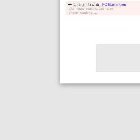
la page du club :
FC Barcelone
bilan, stats, réultats, calendrier,
effectif, tranferts, ...