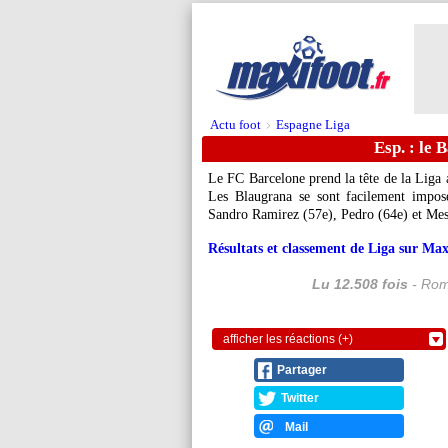
Actu foot
Espagne Liga
>
Esp. : le 
Le FC Barcelone prend la tête de la Liga a
Les Blaugrana se sont facilement impos
Sandro Ramirez (57e), Pedro (64e) et Mes
Résultats et classement de Liga sur Max
Lu 12.508 fois
- Rom
afficher les réactions (+)
Partager
Twitter
Mail