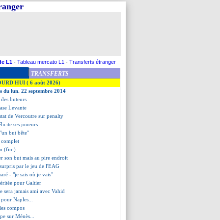
tranger
de L1
-
Tableau mercato L1
-
Transferts étranger
TRANSFERTS
OURD'HUI ( 6 août 2026)
es du lun. 22 septembre 2014
t des buteurs
rase Levante
e stat de Vercoutre sur penalty
licite ses joueurs
 "un but bête"
t complet
 (fini)
ter son but mais au pire endroit
surpris par le jeu de l'EAG
ré - "je sais où je vais"
méritée pour Galtier
e sera jamais ami avec Vahid
 pour Naples...
 les compos
ape sur Ménès...