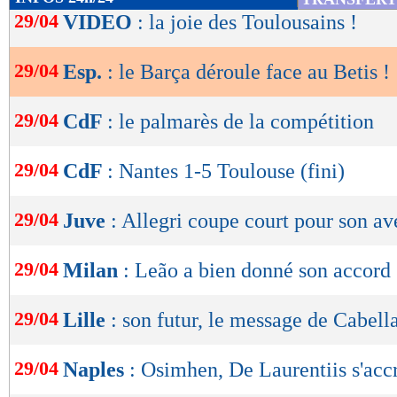
de
29/04
VIDEO
: la joie des Toulousains !
lecture
29/04
Esp.
: le Barça déroule face au Betis !
OK
29/04
CdF
: le palmarès de la compétition
29/04
CdF
: Nantes 1-5 Toulouse (fini)
29/04
Juve
: Allegri coupe court pour son av
29/04
Milan
: Leão a bien donné son accord
29/04
Lille
: son futur, le message de Cabell
29/04
Naples
: Osimhen, De Laurentiis s'acc