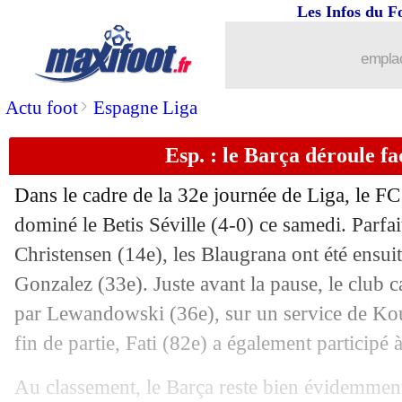
Les Infos du F
emplac
>
Actu foot
Espagne Liga
Esp. : le Barça déroule fa
Dans le cadre de la 32e journée de Liga, le FC
dominé le Betis Séville (4-0) ce samedi. Parfa
Christensen (14e), les Blaugrana ont été ensuit
Gonzalez (33e). Juste avant la pause, le club ca
par Lewandowski (36e), sur un service de Ko
...
brèves d'AUJOURD'HUI ( 7 août 202
fin de partie, Fati (82e) a également participé à 
...
Liste des brèves du dim. 30 avril 2023
Au classement, le Barça reste bien évidemment