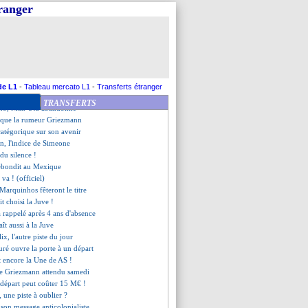
- "je ne suis pas naïf"
tranger
iola pas intéressé par Griezmann
convaincre Tuchel de le garder
ur la Copa America !
z discute aussi avec la Juve
'envisage pas de partir
é à l'essai en D2
orfait contre Toulouse
de L1
-
Tableau mercato L1
-
Transferts étranger
 Neymar ? Nadal a tranché
TRANSFERTS
cho, Man Utd abandonne
oque la rumeur Griezmann
catégorique sur son avenir
n, l'indice de Simeone
 du silence !
rebondit au Mexique
 va ! (officiel)
Marquinhos fêteront le titre
it choisi la Juve !
a rappelé après 4 ans d'absence
ît aussi à la Juve
lix, l'autre piste du jour
ré ouvre la porte à un départ
t encore la Une de AS !
 de Griezmann attendu samedi
 départ peut coûter 15 M€ !
 une piste à oublier ?
, son message anticolonialiste