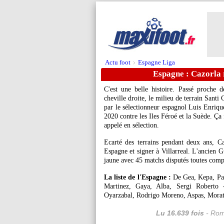
Actu foot
Espagne Liga
>
Espagne : Cazorla 
C'est une belle histoire. Passé proche 
cheville droite, le milieu de terrain Santi
C
par le sélectionneur espagnol Luis Enriqu
2020 contre les Iles Féroé et la Suède. Ça f
appelé en sélection.
Ecarté des terrains pendant deux ans, Ca
Espagne et signer à Villarreal. L'ancien G
jaune avec 45 matchs disputés toutes comp
La liste de l'Espagne :
De Gea, Kepa, Pa
Martinez, Gaya, Alba, Sergi Roberto -
Oyarzabal, Rodrigo Moreno, Aspas, Morat
Lu 16.639 fois
- Rom