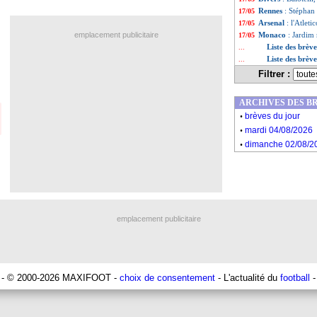
Rennes
: Stéphan 
17/05
Arsenal
: l'Atleti
17/05
emplacement publicitaire
Monaco
: Jardim 
17/05
Liste des brèv
...
Liste des brèv
...
Filtrer :
ARCHIVES DES B
.
brèves du jour
.
mardi 04/08/2026
.
dimanche 02/08/2
emplacement publicitaire
- © 2000-2026 MAXIFOOT -
choix de consentement
- L'actualité du
football
-