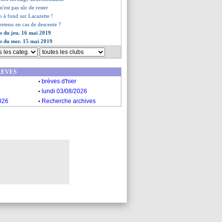
n'est pas sûr de rester
co à fond sur Lacazette !
retenu en cas de descente ?
es du jeu. 16 mai 2019
es du mer. 15 mai 2019
REVES
.
brèves d'hier
.
lundi 03/08/2026
.
026
Recherche archives