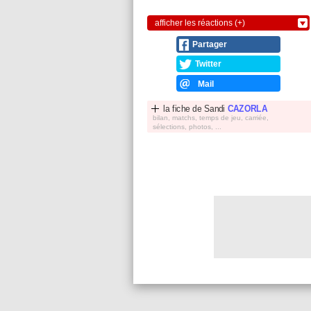
afficher les réactions (+)
Partager
Twitter
Mail
la fiche de
Sandi
CAZORLA
bilan, matchs, temps de jeu, carriée,
sélections, photos, ...