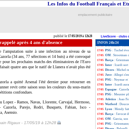
Divers
: L. Blanc 
17/05
Les Infos du Football Français et E
Man City
: Guard
17/05
PSG
: Weah veut 
17/05
emplacement publicitaire
Brésil
: les 23 po
17/05
Man Utd
: Sanche
17/05
PSG
: Kimpembe n
17/05
Chine
: Yaya Tour
17/05
publié le
17/05/2019 à 12h28
OM
: Balotelli f
17/05
LiveScore
-
clubs 
Real
: Mbappé ou
17/05
rappelé après 4 ans d'absence
INFOS 24h/24
Dortmund
: San
17/05
PSG
: Tuchel év
17/05
de l'amputation suite à une infection au niveau de sa
OM
: Strootman 
17/05
azorla
(34 ans, 77 sélections et 14 buts) a été convoqué
Barça
: Griezman
17/05
e pour les prochains matchs des éliminatoires de l'Euro
Inter
: Icardi sort
17/05
aisait quatre ans que le natif de Llanera n'avait plus été
Divers
: Michel 
17/05
Juve
: Allegri s'en
17/05
PSG
: Neymar et 
17/05
zorla a quitté Arsenal l'été dernier pour retourner en
Inter
: Icardi aura
17/05
unner revit cette saison sous les couleurs du sous-marin
Espagne
: Cazorl
17/05
étitions confondues.
PSG
: Meunier pla
17/05
Atletico
: Joao Fe
17/05
u Lopez - Ramos, Navas, Llorente, Carvajal, Hermoso,
Watford
: Doucou
17/05
 Cazorla, Parejo, Rodri, Busquets, Fabian, Isco -
Lyon
: Mendy fai
17/05
a, Asensio.
Barça
: l'avocat
17/05
OM
: Garcia, son
17/05
ain Rigaux - 17/05/19 à 12h28
PSG
: Griezmann,
17/05
Divers
: Balotelli
17/05