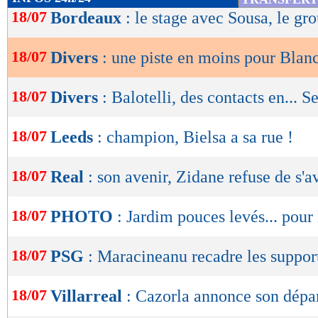
de
18/07
Bordeaux
: le stage avec Sousa, le gr
lecture
18/07
Divers
: une piste en moins pour Blan
OK
18/07
Divers
: Balotelli, des contacts en... S
18/07
Leeds
: champion, Bielsa a sa rue !
18/07
Real
: son avenir, Zidane refuse de s'a
18/07
PHOTO
: Jardim pouces levés... pou
18/07
PSG
: Maracineanu recadre les suppor
18/07
Villarreal
: Cazorla annonce son dépa