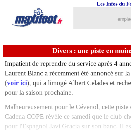
Les Infos du F
18/07
Ang. (Cpe)
: Arsenal sort Manchester 
emplac
18/07
Amical
: Lyon 2-1 Celtic (fini)
18/07
Real
: comment Zidane gère les mécon
Divers : une piste en moi
18/07
Chelsea
: Lampard et la malice des R
Impatient de reprendre du service après 4 anné
18/07
Real
: Areola pour le dernier match
Laurent Blanc a récemment été annoncé sur la 
(
voir ici
), qui a limogé Albert Celades et rech
18/07
Lille
: Sanches, Ikoné et Bamba conta
pour la saison prochaine.
18/07
OM
: Lille s'immisce dans le dossier 
Malheureusement pour le Cévenol, cette piste es
Cadena COPE révèle ce samedi que le club ché 
18/07
Bordeaux
: des discussions avec Ruffi
pour l'Espagnol Javi Gracia sur son banc. Il 