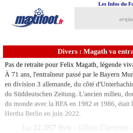
30/12
Lens
: Lafont ne fait pas l'unanimité
Les Infos du F
emplac
30/12
Barça
: l'Atletico veut garder Lenglet
30/12
Lens
: Danso priorité de Wolverhamp
Divers : Magath va entr
30/12
Montpellier
: Nicollin va convoquer 
Pas de retraite pour Felix Magath, légende viv
30/12
Nantes
: Lopes a signé (officiel)
À 71 ans, l'entraîneur passé par le Bayern Mu
en division 3 allemande, du côté d'Unterhachi
30/12
Lyon
: Tolisso plaît à Brighton
du Süddeutschen Zeitung. L'ancien milieu, dou
du monde avec la RFA en 1982 et 1986, était l
30/12
Man Utd
: Rashford retrouve enfin le
Hertha Berlin en juin 2022.
30/12
Rennes
: Fofana a passé sa visite médi
Lu 11.357 fois
- Gilles Campos -