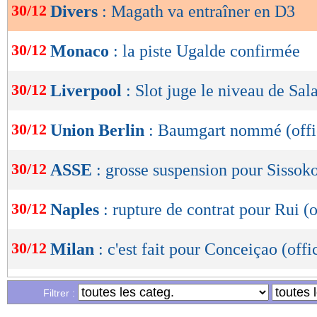
30/12
Divers
: Magath va entraîner en D3
OK
30/12
Monaco
: la piste Ugalde confirmée
30/12
Liverpool
: Slot juge le niveau de Sal
30/12
Union Berlin
: Baumgart nommé (offi
30/12
ASSE
: grosse suspension pour Sissoko
30/12
Naples
: rupture de contrat pour Rui (o
30/12
Milan
: c'est fait pour Conceiçao (offi
30/12
Nantes
: Lafont bien invité à partir
Filtrer :