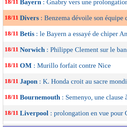
18/11
Bayern
: Gnabry vers une prolongatio
de
lecture
18/11
Divers
: Benzema dévoile son équipe 
OK
18/11
Betis
: le Bayern a essayé de chiper A
18/11
Norwich
: Philippe Clement sur le banc
18/11
OM
: Murillo forfait contre Nice
18/11
Japon
: K. Honda croit au sacre mondi
18/11
Bournemouth
: Semenyo, une clause 
18/11
Liverpool
: prolongation en vue pour