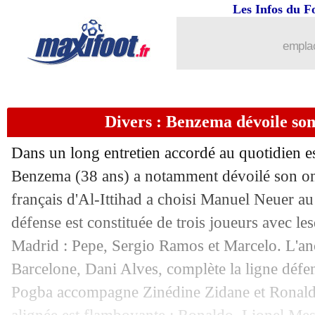
18/11
Real
: les valeurs, Xabi Alonso intrans
Les Infos du F
18/11
Al-Ittihad
: Benzema et sa relation a
emplac
18/11
Lille
: Létang sanctionné par l'UEFA
Divers : Benzema dévoile son
18/11
Amical
: l'Algérie domine l'Arabie sao
Dans un long entretien accordé au quotidien 
18/11
CdM 2026
: les barrages pour l'Irak
Benzema (38 ans) a notamment dévoilé son onz
français d'Al-Ittihad a choisi Manuel Neuer au
18/11
EdF
: Rothen dézingue Mbappé !
défense est constituée de trois joueurs avec les
18/11
Arsenal
: Gabriel, la crainte d'un coup
Madrid : Pepe, Sergio Ramos et Marcelo. L'anc
Barcelone, Dani Alves, complète la ligne défe
18/11
PSG
: les blessés, Luis Enrique veut s
Pogba accompagne Zinédine Zidane et Ronaldin