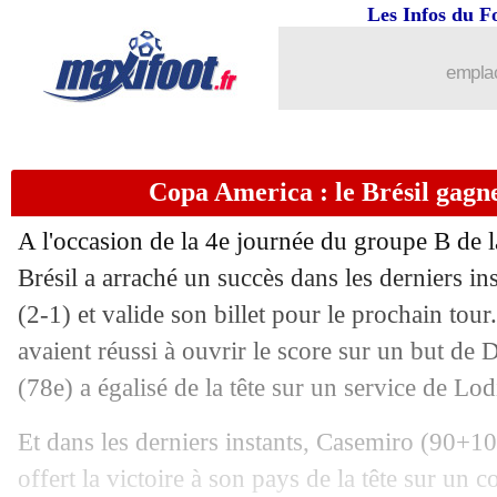
24/06
VIDEO
: le but fabuleux de Luis Diaz
Les Infos du F
24/06
EdF
: la Suisse, Hernandez vers un for
emplac
24/06
OM
: une offensive pour Nuno Tavares
Copa America : le Brésil gagn
24/06
Nantes
: Cyprien arrive en prêt (offici
A l'occasion de la 4e journée du groupe B de l
24/06
PSG
: Buffon félicite Donnarumma
Brésil a arraché un succès dans les derniers in
(2-1) et valide son billet pour le prochain tou
24/06
Portugal
: Santos a apprécié la perfo
avaient réussi à ouvrir le score sur un but de 
24/06
Allemagne
: Löw heureux de jouer l'A
(78e) a égalisé de la tête sur un service de Lod
Et dans les derniers instants, Casemiro (90+10e
24/06
EdF
: Benzema, sa discussion avec R
offert la victoire à son pays de la tête sur un