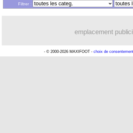
...
Liste des brèves du mar. 22 juin 2021
Filtrer :
emplacement publici
- © 2000-2026 MAXIFOOT -
choix de consentemen