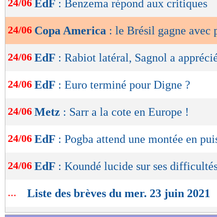
24/06
EdF
: Benzema répond aux critiques
de
lecture
24/06
Copa America
: le Brésil gagne avec
OK
24/06
EdF
: Rabiot latéral, Sagnol a appréci
24/06
EdF
: Euro terminé pour Digne ?
24/06
Metz
: Sarr a la cote en Europe !
24/06
EdF
: Pogba attend une montée en pui
24/06
EdF
: Koundé lucide sur ses difficulté
...
Liste des brèves du mer. 23 juin 2021