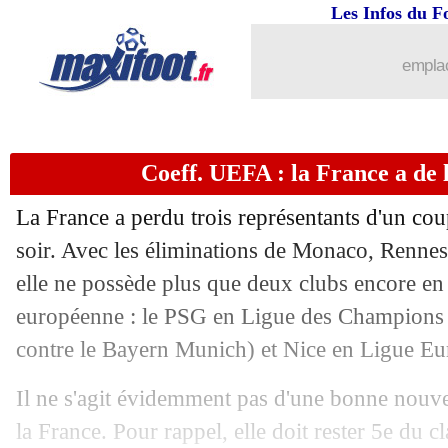
Les Infos du F
24/02
Bologne
: la rumeur PSG, Motta botte
emplac
24/02
Milan
: Giroud se prononce sur son av
24/02
OM
: Gigot est bien forfait contre le 
Coeff. UEFA : la France a de l
24/02
OM
: Tudor met la pression sur le PS
La France a perdu trois représentants d'un co
24/02
OM
: Tavares ne fait pas une fixette 
soir. Avec les éliminations de Monaco, Renne
elle ne possède plus que deux clubs encore en 
24/02
Reims
: mauvaise nouvelle pour Agba
européenne : le PSG en Ligue des Champions (
contre le Bayern Munich) et Nice en Ligue E
24/02
Nice
: Digard enfin confirmé
Il ne s'agit évidemment pas d'une bonne nouve
24/02
EdF (f)
: Renard se met en retrait !
la France. Pour rappel, elle doit rester 5e du cl