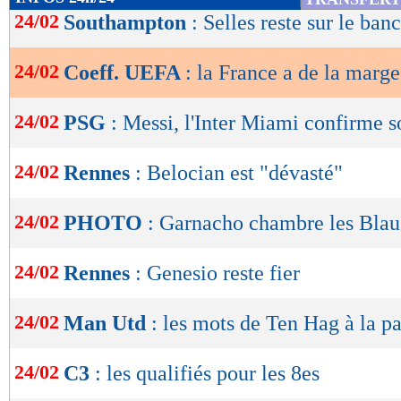
de
24/02
Southampton
: Selles reste sur le banc
lecture
24/02
Coeff. UEFA
: la France a de la marge
OK
24/02
PSG
: Messi, l'Inter Miami confirme s
24/02
Rennes
: Belocian est "dévasté"
24/02
PHOTO
: Garnacho chambre les Bla
24/02
Rennes
: Genesio reste fier
24/02
Man Utd
: les mots de Ten Hag à la p
24/02
C3
: les qualifiés pour les 8es