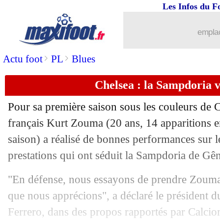
Les Infos du F
emplac
>
>
Actu foot
PL
Blues
Chelsea : la Sampdoria
Pour sa première saison sous les couleurs de C
français Kurt Zouma (20 ans, 14 apparitions e
saison) a réalisé de bonnes performances sur l
prestations qui ont séduit la Sampdoria de Gên
"En défense, nous essayons de prendre Zouma,
que nous apprécions", a déclaré le président d
Ferrero, dans des propos rapportés par Calcio