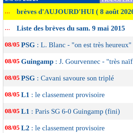
de
...
brèves d'AUJOURD'HUI ( 8 août 202
lecture
OK
...
Liste des brèves du sam. 9 mai 2015
08/05
PSG
: L. Blanc - "on est très heureux"
08/05
Guingamp
: J. Gourvennec - "très naïf
08/05
PSG
: Cavani savoure son triplé
08/05
L1
: le classement provisoire
08/05
L1
: Paris SG 6-0 Guingamp (fini)
08/05
L2
: le classement provisoire