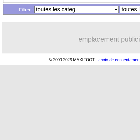
Filtrer :
08/05
L2
: les résultats de la soirée
08/05
Nantes
: Veretout a une préférence
emplacement publici
08/05
Wolfsburg
: une fortune réclamée po
- © 2000-2026 MAXIFOOT -
choix de consentemen
08/05
L1
: Paris SG-Guingamp, les compos
08/05
Monaco
: les sanctions de l'UEFA con
08/05
Chelsea
: Mourinho rend hommage à 
08/05
Naples
: le président tacle l'arbitre et 
08/05
Real
: Zidane est diplômé !