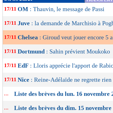
de
17/11
OM
: Thauvin, le message de Passi
lecture
OK
17/11
Juve
: la demande de Marchisio à Pog
17/11
Chelsea
: Giroud veut jouer encore 5 
17/11
Dortmund
: Sahin prévient Moukoko
17/11
EdF
: Lloris apprécie l'apport de Rabi
17/11
Nice
: Reine-Adélaïde ne regrette rien
...
Liste des brèves du lun. 16 novembre 
...
Liste des brèves du dim. 15 novembre