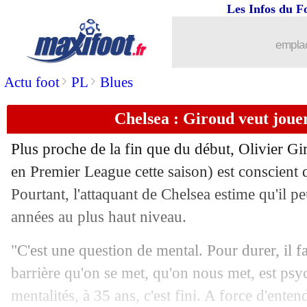
Les Infos du F
17/11
Euro (Espoirs)
: Guendouzi vise la vic
emplac
17/11
Sassuolo
: quand De Zerbi place Boga
>
>
Actu foot
PL
Blues
17/11
Barça
: Braithwaite n'écoute pas les cr
Chelsea : Giroud veut joue
17/11
L1
: OM-Nice est bien reporté (officie
Plus proche de la fin que du début,
Olivier Gi
en Premier League cette saison) est conscient 
17/11
Montpellier
: Der Zakarian veut reste
Pourtant, l'attaquant de Chelsea estime qu'il p
17/11
années au plus haut niveau.
Dortmund
: Tuchel viré pour un SMS 
"C'est une question de mental. Pour durer, il f
17/11
PSG
: Neymar disponible contre Mon
barrière qu'on se met, qu'on nous met, est ps
17/11
Racisme
: 2 fans jugés, une première
mentalités, à 35 ans, c'est fini. A force d'ente