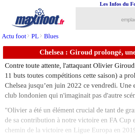
Les Infos du F
05/06
EdF
: Rabiot loue l'apport de Benzem
emplac
05/06
OM
: le Milan pense à Milik
>
>
Actu foot
PL
Blues
05/06
EdF
: Ronaldo a prévenu Rabiot
Chelsea : Giroud prolongé, une
05/06
Juve
: Allegri rêve de Pogba
Contre toute attente, l'attaquant Olivier Giroud
05/06
Liverpool
: Naby Keita sur le départ ?
11 buts toutes compétitions cette saison) a pr
Chelsea jusqu’en juin 2022 ce vendredi. Une e
05/06
Lyon
: la piste Danjuma
club londonien qui n'imaginait pas d'autre scé
05/06
Super Ligue
: Ceferin dézingue Agnell
"Olivier a été un élément crucial de tant de g
de sa contribution à notre victoire en FA Cup 
05/06
OM
: après Gerson, au tour de Thiag
chemin de la victoire en Ligue Europa en 2019