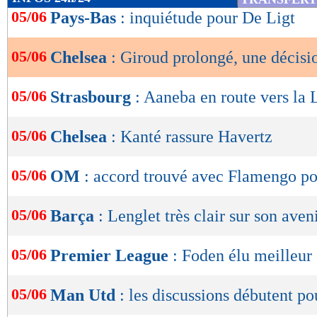
de
05/06
Pays-Bas
: inquiétude pour De Ligt
lecture
05/06
Chelsea
: Giroud prolongé, une décisi
OK
05/06
Strasbourg
: Aaneba en route vers la 
05/06
Chelsea
: Kanté rassure Havertz
05/06
OM
: accord trouvé avec Flamengo po
05/06
Barça
: Lenglet très clair sur son aven
05/06
Premier League
: Foden élu meilleur 
05/06
Man Utd
: les discussions débutent p