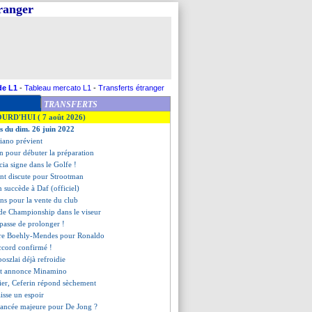
tranger
de L1
-
Tableau mercato L1
-
Transferts étranger
TRANSFERTS
OURD'HUI ( 7 août 2026)
es du dim. 26 juin 2022
riano prévient
on pour débuter la préparation
cia signe dans le Golfe !
ant discute pour Strootman
 succède à Daf (officiel)
ons pour la vente du club
 de Championship dans le viseur
passe de prolonger !
tre Boehly-Mendes pour Ronaldo
accord confirmé !
boszlai déjà refroidie
nt annonce Minamino
rier, Ceferin répond sèchement
aisse un espoir
vancée majeure pour De Jong ?