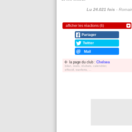
Lu 24.021 fois
- Romain
afficher les réactions (6)
Partager
Twitter
Mail
la page du club :
Chelsea
bilan, stats, réultats, calendrier,
effectif, tranferts, ...