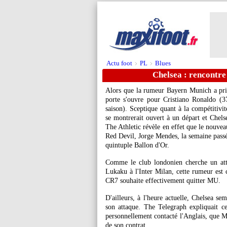
Actu foot
PL
Blues
>
>
Chelsea : rencontr
Alors que la rumeur Bayern Munich a pris
porte s'ouvre pour Cristiano Ronaldo (
saison). Sceptique quant à la compétitivit
se montrerait ouvert à un départ et Chels
The Athletic révèle en effet que le nouvea
Red Devil, Jorge Mendes, la semaine passée
quintuple Ballon d'Or.
Comme le club londonien cherche un att
Lukaku à l'Inter Milan, cette rumeur est c
CR7 souhaite effectivement quitter MU.
D'ailleurs, à l'heure actuelle, Chelsea s
son attaque. The Telegraph expliquait 
personnellement contacté l'Anglais, que M
de son contrat.