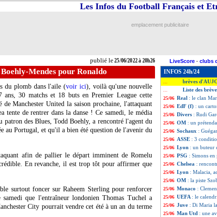
Les Infos du Football Français et E
emplacement publicitaire
publié le
25/06/2022 à 20h26
LiveScore
-
clubs 
e Boehly-Mendes pour Ronaldo
INFOS 24h/24
brèves d'AUJ
...
 du plomb dans l'aile (
voir ici
), voilà qu'une nouvelle
Liste des brèv
...
37 ans, 30 matchs et 18 buts en Premier League cette
Real
: le clan Ma
25/06
é de Manchester United la saison prochaine, l'attaquant
EdF (f)
: un cart
25/06
ea tente de rentrer dans la danse ! Ce samedi, le média
Divers
: Rudi Gar
25/06
u patron des Blues, Todd Boehly, a rencontré l'agent du
OM
: un prétend
25/06
 au Portugal, et qu'il a bien été question de l'avenir du
Sochaux
: Guégan
25/06
ASSE
: 3 conditi
25/06
Lyon
: un buteur
25/06
aquant afin de pallier le départ imminent de Romelu
PSG
: Simons en 
25/06
rédible. En revanche, il est trop tôt pour affirmer que
Chelsea
: rencon
25/06
Lyon
: Malacia, 
25/06
OM
: la piste Szo
25/06
emble surtout foncer sur Raheem Sterling pour renforcer
Monaco
: Cleme
25/06
UEFA
: le calend
ce samedi que l'entraîneur londonien Thomas Tuchel a
25/06
Juve
: Di Maria l
25/06
anchester City pourrait vendre cet été à un an du terme
Man Utd
: une a
25/06