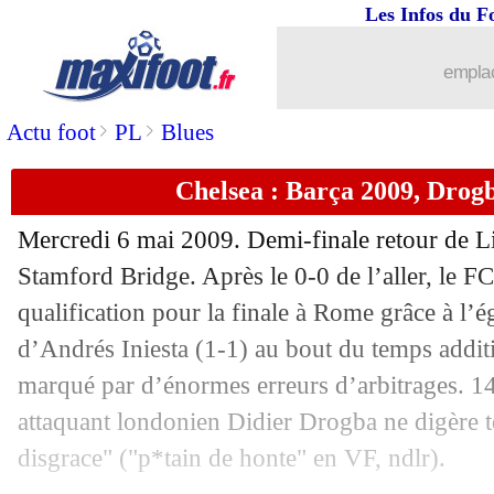
Les Infos du F
08/02
Lille
: Cabella veut rester
emplac
08/02
VIDEO
: une grosse ambiance près d
>
>
Actu foot
PL
Blues
08/02
Barça
: le frère de Messi s'en prend à
Chelsea : Barça 2009, Drogb
08/02
Belgique
: Thierry Henry ne reste pas (
Mercredi 6 mai 2009. Demi-finale retour de 
08/02
Lyon
: Skhiri explique son refus
Stamford Bridge. Après le 0-0 de l’aller, le F
qualification pour la finale à Rome grâce à l’é
08/02
Montpellier
: Der Zakarian n'a qu'un o
d’Andrés Iniesta (1-1) au bout du temps addit
marqué par d’énormes erreurs d’arbitrages. 14 
08/02
CdF
: Auxerre-Rodez, les compos
attaquant londonien Didier Drogba ne digère t
disgrace" ("p*tain de honte" en VF, ndlr).
08/02
CdF
: Angers-Nantes, les compos