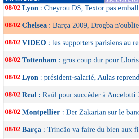
de
08/02
Lyon
: Cheyrou DS, Textor pas emball
lecture
08/02
Chelsea
: Barça 2009, Drogba n'oublie
OK
08/02
VIDEO
: les supporters parisiens au 
08/02
Tottenham
: gros coup dur pour Lloris.
08/02
Lyon
: président-salarié, Aulas repren
08/02
Real
: Raúl pour succéder à Ancelotti 
08/02
Montpellier
: Der Zakarian sur le banc
08/02
Barça
: Trincão va faire du bien aux f