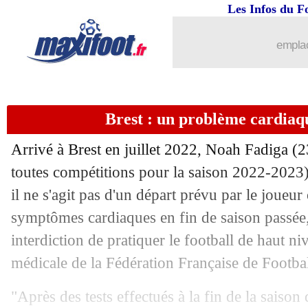
Les Infos du F
10/07
Barça
: seulement 13 joueurs inscrits 
emplac
10/07
Juve
: Agnelli suspendu 16 mois
10/07
PSG
: Mbappé n'a pas changé d'avis
Brest : un problème cardiaq
10/07
Naples
: De Laurentiis catégorique p
Arrivé à Brest en juillet 2022, Noah
Fadiga
(23
10/07
Fenerbahçe
: Djiku, c'est signé (offici
toutes compétitions pour la saison 2022-2023) 
il ne s'agit pas d'un départ prévu par le joueu
10/07
Milan
: D. Maldini part en prêt (offici
symptômes cardiaques en fin de saison passée, 
interdiction de pratiquer le football de haut n
10/07
Bayern
: L. Hernandez, les légendes s
médicale de la Fédération Française de Footba
10/07
Metz
: ça négocie pour Chakvetadze
"Après des tests effectués à la fin de la saiso