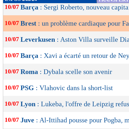
physiothérapeute belge), je me sens en pleine 
de
10/07
Barça
: Sergi Roberto, nouveau capita
lecture
bientôt sur le terrain."
10/07
Brest
: un problème cardiaque pour F
OK
Lu 17.938 fois
- Romain Rigaux -
10/07
Leverkusen
: Aston Villa surveille Di
10/07
Barça
: Xavi a écarté un retour de N
10/07
Roma
: Dybala scelle son avenir
10/07
PSG
: Vlahovic dans la short-list
10/07
Lyon
: Lukeba, l'offre de Leipzig refus
10/07
Juve
: Al-Ittihad pousse pour Pogba, m